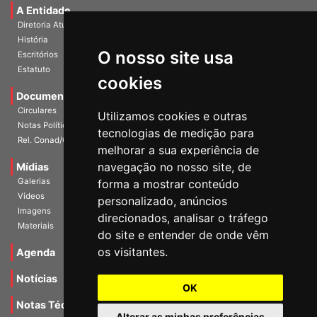
A Entidade
Diretoria Atual
História
O nosso site usa
Escritórios
Estatuto
cookies
Documentos
Circulares
Utilizamos cookies e outras
Notas Políticas
tecnologias de medição para
Rel. Conad/Congresso
melhorar a sua experiência de
navegação no nosso site, de
Mídias
Galerias
forma a mostrar conteúdo
Vídeos
personalizado, anúncios
Imagens
direcionados, analisar o tráfego
Materiais
do site e entender de onde vêm
os visitantes.
Agenda
Notícias
OK
Notas Técnicas
Alterar as minhas preferências