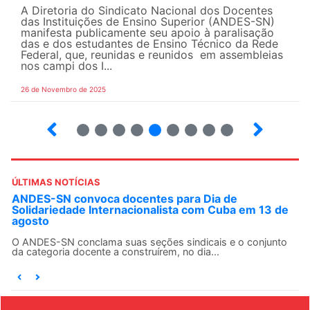
A Diretoria do Sindicato Nacional dos Docentes
das Instituições de Ensino Superior (ANDES-SN)
manifesta publicamente seu apoio à paralisação
das e dos estudantes de Ensino Técnico da Rede
Federal, que, reunidas e reunidos em assembleias
nos campi dos I...
26 de Novembro de 2025
5
6
7
8
9
10
12
13
ÚLTIMAS NOTÍCIAS
ANDES-SN convoca docentes para Dia de
Solidariedade Internacionalista com Cuba em 13 de
agosto
O ANDES-SN conclama suas seções sindicais e o conjunto
da categoria docente a construírem, no dia...