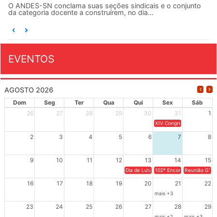
O ANDES-SN conclama suas seções sindicais e o conjunto
da categoria docente a construírem, no dia...
EVENTOS
AGOSTO 2026
Dom
Seg
Ter
Qua
Qui
Sex
Sáb
26
27
28
29
30
31
1
XIV Congresso Brasileiro 
2
3
4
5
6
7
8
9
10
11
12
13
14
15
Dia de Luta em Defesa de Cuba e da S
102º Encontro da Regional
Reunião GTPE
16
17
18
19
20
21
22
mais +3
23
24
25
26
27
28
29
mais +2
mais +3