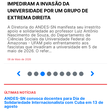
IMPEDIRAM A INVASÃO DA
UNIVERSIDADE POR UM GRUPO DE
EXTREMA DIREITA
A Diretoria do ANDES-SN manifesta seu irrestrito
apoio e solidariedade ao professor Luiz Antônio
Nascimento de Souza, do Departamento de
Ciências Sociais da Universidade Federal do
Amazonas - UFAM pelo enfrentamento aos
fascistas que invadiram a universidade em 5 de
maio de 2026. O refer...
08 de Maio de 2026
2
3
4
5
6
7
8
9
ÚLTIMAS NOTÍCIAS
ANDES-SN convoca docentes para Dia de
Solidariedade Internacionalista com Cuba em 13 de
agosto