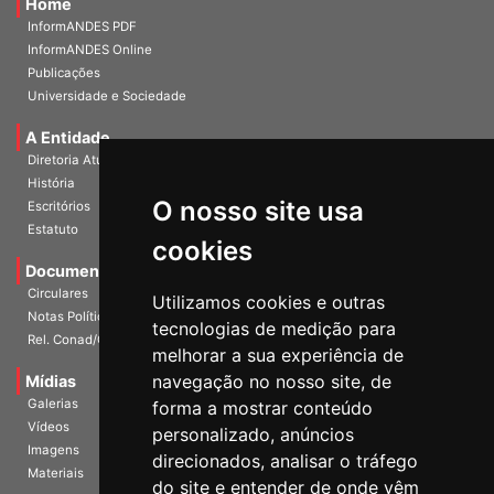
Home
InformANDES PDF
InformANDES Online
Publicações
Universidade e Sociedade
A Entidade
Diretoria Atual
História
O nosso site usa
Escritórios
Estatuto
cookies
Documentos
Circulares
Utilizamos cookies e outras
Notas Políticas
tecnologias de medição para
Rel. Conad/Congresso
melhorar a sua experiência de
navegação no nosso site, de
Mídias
Galerias
forma a mostrar conteúdo
Vídeos
personalizado, anúncios
Imagens
direcionados, analisar o tráfego
Materiais
do site e entender de onde vêm