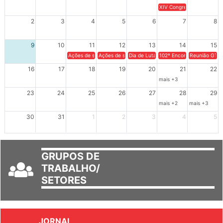
XIV Congresso Brasileiro 
2
3
4
5
6
7
8
9
10
11
12
13
14
15
Ações de solidariedade a Cuba no Rio Grande do Sul - 100 anos 
Ações de solidariedade a Cuba no Rio Grande do Su
Dia de Luta em Defesa de Cuba e da S
102º Encontro da Regional
Reunião GTPE
16
17
18
19
20
21
22
mais +3
23
24
25
26
27
28
29
mais +2
mais +3
30
31
1
2
3
4
5
GRUPOS DE
TRABALHO/
SETORES
JORNAL