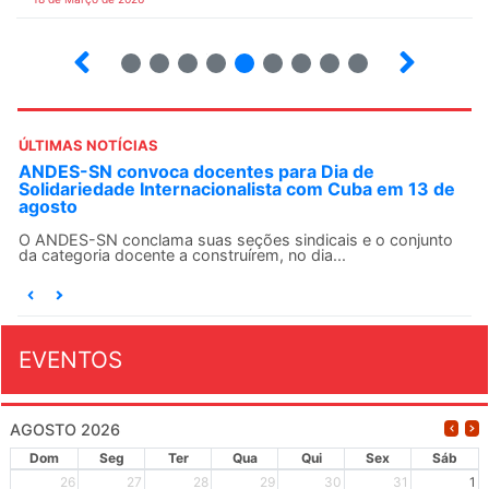
2
3
4
5
6
7
8
9
ÚLTIMAS NOTÍCIAS
ANDES-SN convoca docentes para Dia de
Solidariedade Internacionalista com Cuba em 13 de
agosto
O ANDES-SN conclama suas seções sindicais e o conjunto
da categoria docente a construírem, no dia...
EVENTOS
AGOSTO 2026
Dom
Seg
Ter
Qua
Qui
Sex
Sáb
26
27
28
29
30
31
1