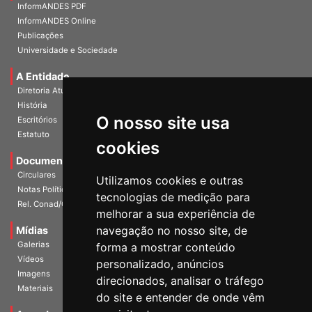
InformANDES PDF
InformANDES Online
Publicações
Universidade e Sociedade
A Entidade
Diretoria Atual
História
O nosso site usa
Escritórios
Estatuto
cookies
Documentos
Circulares
Utilizamos cookies e outras
Notas Políticas
tecnologias de medição para
Rel. Conad/Congresso
melhorar a sua experiência de
navegação no nosso site, de
Mídias
Galerias
forma a mostrar conteúdo
Vídeos
personalizado, anúncios
Imagens
direcionados, analisar o tráfego
Materiais
do site e entender de onde vêm