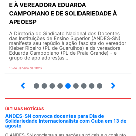
E À VEREADORA EDUARDA
CAMPOPIANO E DE SOLIDARIEDADE À
APEOESP
A Diretoria do Sindicato Nacional dos Docentes
das Instituições de Ensino Superior (ANDES-SN)
manifesta seu repúdio à ação fascista do vereador
Kleber Ribeiro (PL de Guarulhos) e da vereadora
Eduarda Campopiano (PL de Praia Grande) - e
grupo de apoiadores(as...
15 de Janeiro de 2026
3
4
5
6
7
8
9
10
ÚLTIMAS NOTÍCIAS
ANDES-SN convoca docentes para Dia de
Solidariedade Internacionalista com Cuba em 13 de
agosto
O ANDES-SN conclama suas seções sindicais e o conjunto