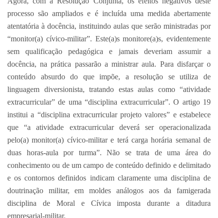
Agora, com a Resolução Conjunta, os efeitos negativos deste
processo são ampliados e é incluída uma medida abertamente
atentatória à docência, instituindo aulas que serão ministradas por
“monitor(a) cívico-militar”. Este(a)s monitore(a)s, evidentemente
sem qualificação pedagógica e jamais deveriam assumir a
docência, na prática passarão a ministrar aula. Para disfarçar o
conteúdo absurdo do que impõe, a resolução se utiliza de
linguagem diversionista, tratando estas aulas como “atividade
extracurricular” de uma “disciplina extracurricular”. O artigo 19
institui a “disciplina extracurricular projeto valores” e estabelece
que “a atividade extracurricular deverá ser operacionalizada
pelo(a) monitor(a) cívico-militar e terá carga horária semanal de
duas horas-aula por turma”. Não se trata de uma área do
conhecimento ou de um campo de conteúdo definido e delimitado
e os contornos definidos indicam claramente uma disciplina de
doutrinação militar, em moldes análogos aos da famigerada
disciplina de Moral e Cívica imposta durante a ditadura
empresarial-militar.