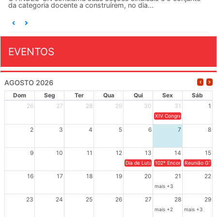
da categoria docente a construírem, no dia...
EVENTOS
AGOSTO 2026
Dom
Seg
Ter
Qua
Qui
Sex
Sáb
26
27
28
29
30
31
1
XIV Congresso Brasileiro 
2
3
4
5
6
7
8
9
10
11
12
13
14
15
Dia de Luta em Defesa de Cuba e da S
102º Encontro da Regional
Reunião GTPE
16
17
18
19
20
21
22
mais +3
23
24
25
26
27
28
29
mais +2
mais +3