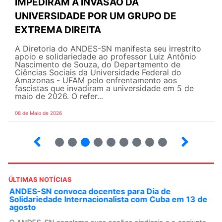
IMPEDIRAM A INVASÃO DA
UNIVERSIDADE POR UM GRUPO DE
EXTREMA DIREITA
A Diretoria do ANDES-SN manifesta seu irrestrito
apoio e solidariedade ao professor Luiz Antônio
Nascimento de Souza, do Departamento de
Ciências Sociais da Universidade Federal do
Amazonas - UFAM pelo enfrentamento aos
fascistas que invadiram a universidade em 5 de
maio de 2026. O refer...
08 de Maio de 2026
2
3
4
5
6
7
8
9
ÚLTIMAS NOTÍCIAS
ANDES-SN convoca docentes para Dia de
Solidariedade Internacionalista com Cuba em 13 de
agosto