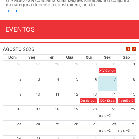
O ANDES-SN conclama suas seções sindicais e o conjunto
da categoria docente a construírem, no dia...
EVENTOS
AGOSTO 2026
Dom
Seg
Ter
Qua
Qui
Sex
Sáb
26
27
28
29
30
31
1
XIV Congresso Brasileiro 
2
3
4
5
6
7
8
9
10
11
12
13
14
15
Dia de Luta em Defesa de Cuba e da S
102º Encontro da Regional
Reunião GTPE
16
17
18
19
20
21
22
mais +3
23
24
25
26
27
28
29
mais +2
mais +3