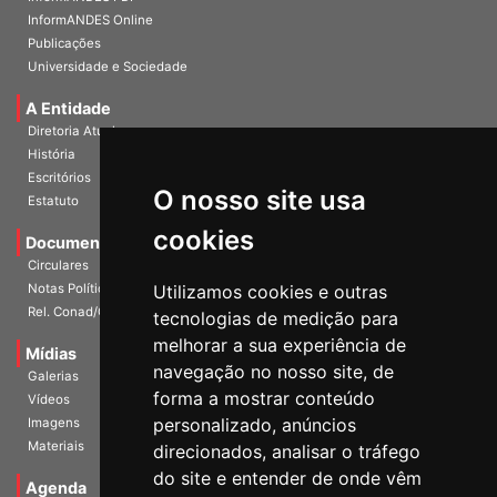
InformANDES PDF
InformANDES Online
Publicações
Universidade e Sociedade
A Entidade
Diretoria Atual
História
O nosso site usa
Escritórios
Estatuto
cookies
Documentos
Circulares
Utilizamos cookies e outras
Notas Políticas
tecnologias de medição para
Rel. Conad/Congresso
melhorar a sua experiência de
navegação no nosso site, de
Mídias
Galerias
forma a mostrar conteúdo
Vídeos
personalizado, anúncios
Imagens
direcionados, analisar o tráfego
Materiais
do site e entender de onde vêm