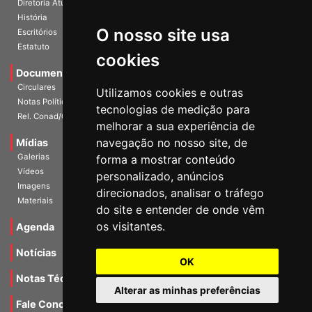
Diretoria Atual
História
O nosso site usa
Escritórios
Estatuto
cookies
Documentos
Circulares
Utilizamos cookies e outras
Notas Políticas
tecnologias de medição para
Rel. Conad/Congresso
melhorar a sua experiência de
navegação no nosso site, de
Mídias
Galerias
forma a mostrar conteúdo
Vídeos
personalizado, anúncios
Imagens
direcionados, analisar o tráfego
Materiais
do site e entender de onde vêm
os visitantes.
Agenda
Notícias
OK
Notas Técnicas
Alterar as minhas preferências
Fale Conocsco