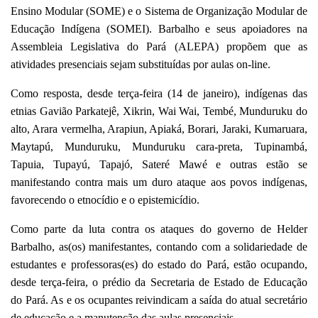
Ensino Modular (SOME) e o Sistema de Organização Modular de
Educação Indígena (SOMEI). Barbalho e seus apoiadores na
Assembleia Legislativa do Pará (ALEPA) propõem que as
atividades presenciais sejam substituídas por aulas on-line.
Como resposta, desde terça-feira (14 de janeiro), indígenas das
etnias Gavião Parkatejê, Xikrin, Wai Wai, Tembé, Munduruku do
alto, Arara vermelha, Arapiun, Apiaká, Borari, Jaraki, Kumaruara,
Maytapú, Munduruku, Munduruku cara-preta, Tupinambá,
Tapuia, Tupayú, Tapajó, Sateré Mawé e outras estão se
manifestando contra mais um duro ataque aos povos indígenas,
favorecendo o etnocídio e o epistemicídio.
Como parte da luta contra os ataques do governo de Helder
Barbalho, as(os) manifestantes, contando com a solidariedade de
estudantes e professoras(es) do estado do Pará, estão ocupando,
desde terça-feira, o prédio da Secretaria de Estado de Educação
do Pará. As e os ocupantes reivindicam a saída do atual secretário
de educação e a manutenção das aulas presenciais.