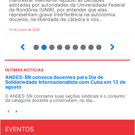
manifestar veemente repúdio às decisões
adotadas por autoridades da Universidade Federal
de Rondônia (UNIR), por entender que elas
representam grave interferência na autonomia
docente, na liberdade de cátedra e nos...
10 de Junho de 2026
2
3
4
5
6
7
8
9
ÚLTIMAS NOTÍCIAS
ANDES-SN convoca docentes para Dia de
Solidariedade Internacionalista com Cuba em 13 de
agosto
O ANDES-SN conclama suas seções sindicais e o conjunto
da categoria docente a construírem, no dia...
EVENTOS