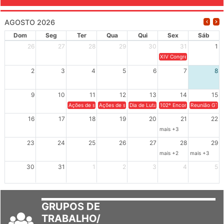
AGOSTO 2026
Dom
Seg
Ter
Qua
Qui
Sex
Sáb
26
27
28
29
30
31
1
XIV Congresso Brasileiro 
2
3
4
5
6
7
8
9
10
11
12
13
14
15
Ações de solidariedade a Cuba no Rio Grande do Sul - 100 anos 
Ações de solidariedade a Cuba no Rio Grande do Su
Dia de Luta em Defesa de Cuba e da S
102º Encontro da Regional
Reunião GTPE
16
17
18
19
20
21
22
mais +3
23
24
25
26
27
28
29
mais +2
mais +3
30
31
1
2
3
4
5
GRUPOS DE
TRABALHO/