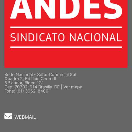
Sede Nacional - Setor Comercial Sul
Quadra 2, Edifício Cedro II
5 º andar, Bloco "C"
Cep: 70302-914 Brasília-DF |
Ver mapa
Fone: (61) 3962-8400
WEBMAIL