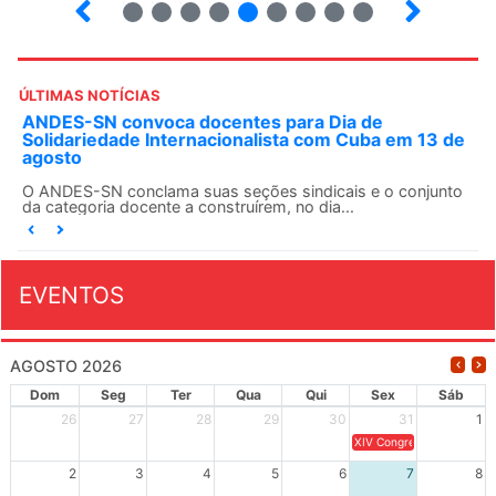
13
14
15
16
17
18
19
20
21
ÚLTIMAS NOTÍCIAS
ANDES-SN convoca docentes para Dia de
Solidariedade Internacionalista com Cuba em 13 de
agosto
O ANDES-SN conclama suas seções sindicais e o conjunto
da categoria docente a construírem, no dia...
EVENTOS
AGOSTO 2026
Dom
Seg
Ter
Qua
Qui
Sex
Sáb
26
27
28
29
30
31
1
XIV Congresso Brasileiro 
2
3
4
5
6
7
8