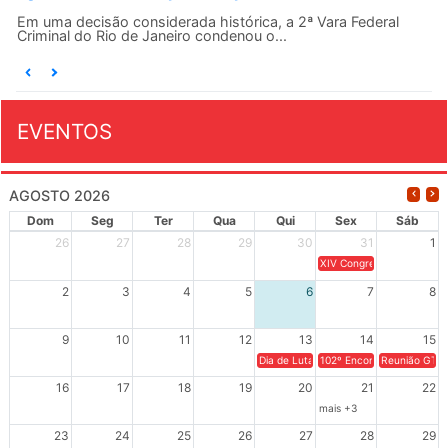
Em uma decisão considerada histórica, a 2ª Vara Federal
Criminal do Rio de Janeiro condenou o...
EVENTOS
AGOSTO 2026
Dom
Seg
Ter
Qua
Qui
Sex
Sáb
26
27
28
29
30
31
1
XIV Congresso Brasileiro 
2
3
4
5
6
7
8
9
10
11
12
13
14
15
Dia de Luta em Defesa de Cuba e da S
102º Encontro da Regional
Reunião GTPE
16
17
18
19
20
21
22
mais +3
23
24
25
26
27
28
29