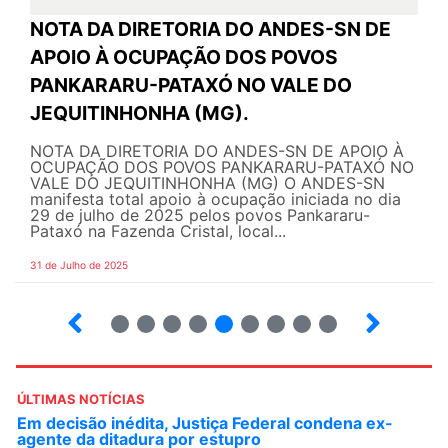
NOTA DA DIRETORIA DO ANDES-SN DE
APOIO À OCUPAÇÃO DOS POVOS
PANKARARU-PATAXÓ NO VALE DO
JEQUITINHONHA (MG).
NOTA DA DIRETORIA DO ANDES-SN DE APOIO À
OCUPAÇÃO DOS POVOS PANKARARU-PATAXÓ NO
VALE DO JEQUITINHONHA (MG) O ANDES-SN
manifesta total apoio à ocupação iniciada no dia
29 de julho de 2025 pelos povos Pankararu-
Pataxó na Fazenda Cristal, local...
31 de Julho de 2025
12
13
14
15
16
17
18
19
ÚLTIMAS NOTÍCIAS
Em decisão inédita, Justiça Federal condena ex-
agente da ditadura por estupro