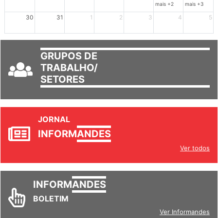
mais +2
mais +3
30
31
1
2
3
4
5
GRUPOS DE
TRABALHO/
SETORES
JORNAL
INFORM
ANDES
Ver todos
INFORM
ANDES
BOLETIM
Ver Informandes