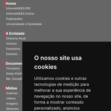
Home
InformANDES PDF
InformANDES Online
Publicações
Universidade e Sociedade
A Entidade
Diretoria Atual
História
Escritórios
Estatuto
O nosso site usa
Documentos
cookies
Circulares
Notas Políticas
Utilizamos cookies e outras
Rel. Conad/Congresso
tecnologias de medição para
Mídias
melhorar a sua experiência de
Galerias
navegação no nosso site, de
Vídeos
forma a mostrar conteúdo
Imagens
personalizado, anúncios
Materiais