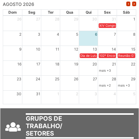
AGOSTO 2026
Dom
Seg
Ter
Qua
Qui
Sex
Sáb
26
27
28
29
30
31
1
XIV Congresso Brasileiro 
2
3
4
5
6
7
8
9
10
11
12
13
14
15
Dia de Luta em Defesa de Cuba e da S
102º Encontro da Regional
Reunião GTPE
16
17
18
19
20
21
22
mais +3
23
24
25
26
27
28
29
mais +2
mais +3
30
31
1
2
3
4
5
GRUPOS DE
TRABALHO/
SETORES