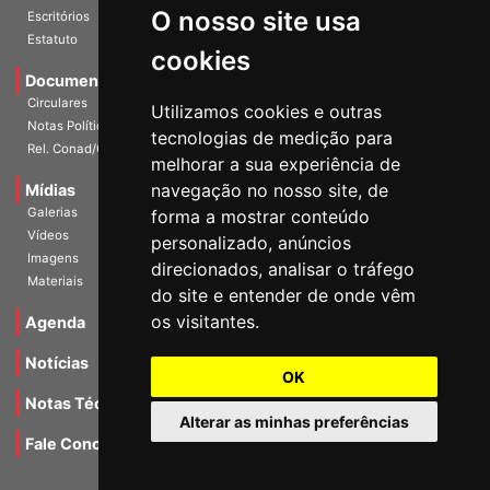
O nosso site usa
Escritórios
Estatuto
cookies
Documentos
Circulares
Utilizamos cookies e outras
Notas Políticas
tecnologias de medição para
Rel. Conad/Congresso
melhorar a sua experiência de
navegação no nosso site, de
Mídias
Galerias
forma a mostrar conteúdo
Vídeos
personalizado, anúncios
Imagens
direcionados, analisar o tráfego
Materiais
do site e entender de onde vêm
os visitantes.
Agenda
Notícias
OK
Notas Técnicas
Alterar as minhas preferências
Fale Conocsco
MANTIDO POR Camaleão Soft