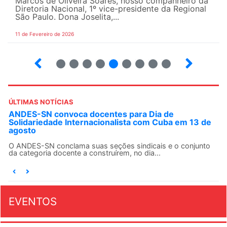
Marcos de Oliveira Soares, nosso companheiro da
Diretoria Nacional, 1º vice-presidente da Regional
São Paulo. Dona Joselita,...
11 de Fevereiro de 2026
2
3
4
5
6
7
8
9
10
ÚLTIMAS NOTÍCIAS
ANDES-SN convoca docentes para Dia de
Solidariedade Internacionalista com Cuba em 13 de
agosto
O ANDES-SN conclama suas seções sindicais e o conjunto
da categoria docente a construírem, no dia...
EVENTOS