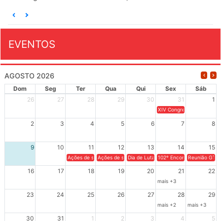
EVENTOS
AGOSTO 2026
Dom
Seg
Ter
Qua
Qui
Sex
Sáb
26
27
28
29
30
31
1
XIV Congresso Brasileiro 
2
3
4
5
6
7
8
9
10
11
12
13
14
15
Ações de solidariedade a Cuba no Rio Grande do Sul - 100 anos 
Ações de solidariedade a Cuba no Rio Grande do Su
Dia de Luta em Defesa de Cuba e da S
102º Encontro da Regional
Reunião GTPE
16
17
18
19
20
21
22
mais +3
23
24
25
26
27
28
29
mais +2
mais +3
30
31
1
2
3
4
5