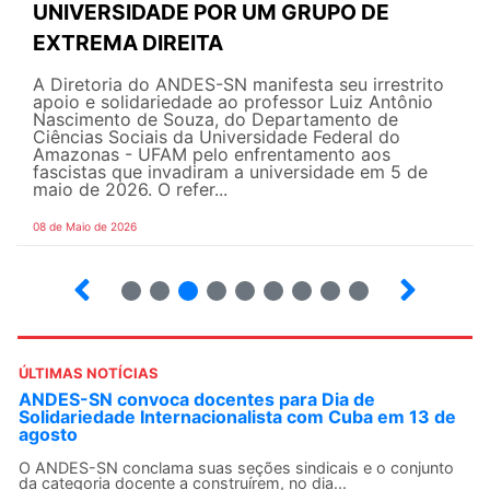
UNIVERSIDADE POR UM GRUPO DE
EXTREMA DIREITA
A Diretoria do ANDES-SN manifesta seu irrestrito
apoio e solidariedade ao professor Luiz Antônio
Nascimento de Souza, do Departamento de
Ciências Sociais da Universidade Federal do
Amazonas - UFAM pelo enfrentamento aos
fascistas que invadiram a universidade em 5 de
maio de 2026. O refer...
08 de Maio de 2026
2
3
4
5
6
7
8
9
ÚLTIMAS NOTÍCIAS
ANDES-SN convoca docentes para Dia de
Solidariedade Internacionalista com Cuba em 13 de
agosto
O ANDES-SN conclama suas seções sindicais e o conjunto
da categoria docente a construírem, no dia...