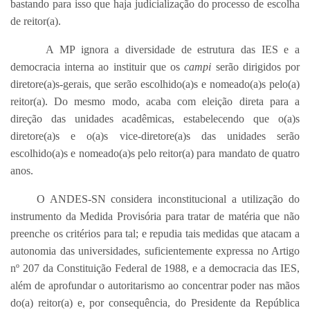
bastando para isso que haja judicialização do processo de escolha
de reitor(a).
A MP ignora a diversidade de estrutura das IES e a
democracia interna ao instituir que os
campi
serão dirigidos por
diretore(a)s-gerais, que serão escolhido(a)s e nomeado(a)s pelo(a)
reitor(a). Do mesmo modo, acaba com eleição direta para a
direção das unidades acadêmicas, estabelecendo que o(a)s
diretore(a)s e o(a)s vice-diretore(a)s das unidades serão
escolhido(a)s e nomeado(a)s pelo reitor(a) para mandato de quatro
anos.
O ANDES-SN considera inconstitucional a utilização do
instrumento da Medida Provisória para tratar de matéria que não
preenche os critérios para tal; e repudia tais medidas que atacam a
autonomia das universidades, suficientemente expressa no Artigo
nº 207 da Constituição Federal de 1988, e a democracia das IES,
além de aprofundar o autoritarismo ao concentrar poder nas mãos
do(a) reitor(a) e, por consequência, do Presidente da República