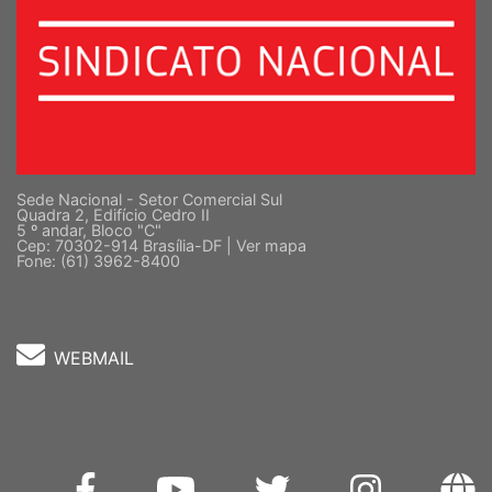
Sede Nacional - Setor Comercial Sul
Quadra 2, Edifício Cedro II
5 º andar, Bloco "C"
Cep: 70302-914 Brasília-DF |
Ver mapa
Fone: (61) 3962-8400
WEBMAIL