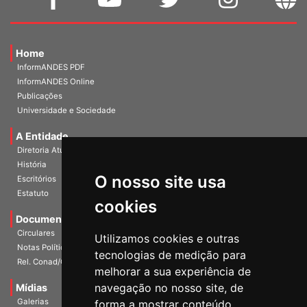
Home
InformANDES PDF
InformANDES Online
Publicações
Universidade e Sociedade
A Entidade
Diretoria Atual
História
O nosso site usa
Escritórios
Estatuto
cookies
Documentos
Circulares
Utilizamos cookies e outras
Notas Políticas
tecnologias de medição para
Rel. Conad/Congresso
melhorar a sua experiência de
navegação no nosso site, de
Mídias
Galerias
forma a mostrar conteúdo