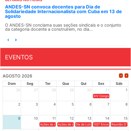
ANDES-SN convoca docentes para Dia de
Solidariedade Internacionalista com Cuba em 13 de
agosto
O ANDES-SN conclama suas seções sindicais e o conjunto
da categoria docente a construírem, no dia...
EVENTOS
AGOSTO 2026
Dom
Seg
Ter
Qua
Qui
Sex
Sáb
26
27
28
29
30
31
1
XIV Congresso Brasileiro 
2
3
4
5
6
7
8
9
10
11
12
13
14
15
Ações de solidariedade a Cuba no Rio Grande do Sul - 100 anos 
Ações de solidariedade a Cuba no Rio Grande do Su
Dia de Luta em Defesa de Cuba e da S
102º Encontro da Regional
Reunião GTPE