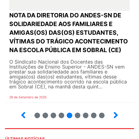
NOTA DA DIRETORIA DO ANDES-SN DE
SOLIDARIEDADE AOS FAMILIARES E
AMIGAS(OS) DAS(OS) ESTUDANTES,
VÍTIMAS DO TRÁGICO ACONTECIMENTO
NA ESCOLA PÚBLICA EM SOBRAL (CE)
O Sindicato Nacional dos Docentes das
Instituições de Ensino Superior - ANDES-SN vem
prestar sua solidariedade aos familiares e
amigas(os) das(os) estudantes, vítimas desse
trágico acontecimento ocorrido na escola pública
em Sobral (CE), na manhã desta quint...
26 de Setembro de 2025
8
9
10
12
13
14
15
16
ÚLTIMAS NOTÍCIAS