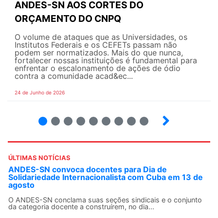
ANDES-SN AOS CORTES DO
ORÇAMENTO DO CNPQ
O volume de ataques que as Universidades, os
Institutos Federais e os CEFETs passam não
podem ser normatizados. Mais do que nunca,
fortalecer nossas instituições é fundamental para
enfrentar o escalonamento de ações de ódio
contra a comunidade acad&ec...
24 de Junho de 2026
2
3
4
5
6
7
8
9
ÚLTIMAS NOTÍCIAS
ANDES-SN convoca docentes para Dia de
Solidariedade Internacionalista com Cuba em 13 de
agosto
O ANDES-SN conclama suas seções sindicais e o conjunto
da categoria docente a construírem, no dia...