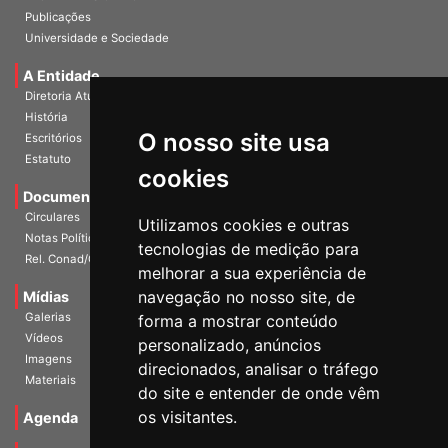
Publicações
Universidade e Sociedade
A Entidade
Diretoria Atual
História
O nosso site usa
Escritórios
Estatuto
cookies
Documentos
Circulares
Utilizamos cookies e outras
Notas Políticas
tecnologias de medição para
Rel. Conad/Congresso
melhorar a sua experiência de
navegação no nosso site, de
Mídias
Galerias
forma a mostrar conteúdo
Vídeos
personalizado, anúncios
Imagens
direcionados, analisar o tráfego
Materiais
do site e entender de onde vêm
os visitantes.
Agenda