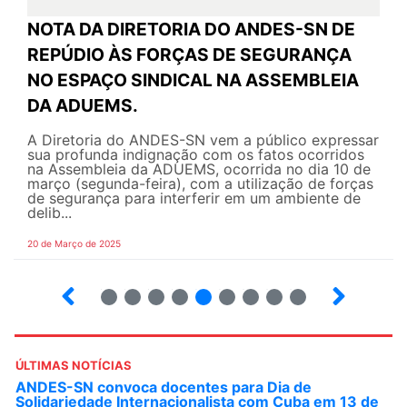
NOTA DA DIRETORIA DO ANDES-SN DE
REPÚDIO ÀS FORÇAS DE SEGURANÇA
NO ESPAÇO SINDICAL NA ASSEMBLEIA
DA ADUEMS.
A Diretoria do ANDES-SN vem a público expressar
sua profunda indignação com os fatos ocorridos
na Assembleia da ADUEMS, ocorrida no dia 10 de
março (segunda-feira), com a utilização de forças
de segurança para interferir em um ambiente de
delib...
20 de Março de 2025
16
17
18
19
20
21
22
23
24
ÚLTIMAS NOTÍCIAS
ANDES-SN convoca docentes para Dia de
Solidariedade Internacionalista com Cuba em 13 de