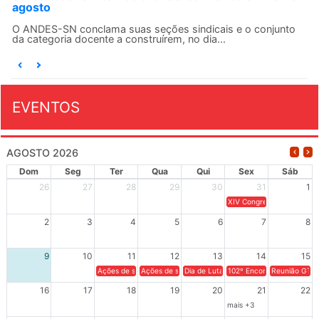
agosto
O ANDES-SN conclama suas seções sindicais e o conjunto
da categoria docente a construírem, no dia...
EVENTOS
AGOSTO 2026
Dom
Seg
Ter
Qua
Qui
Sex
Sáb
26
27
28
29
30
31
1
XIV Congresso Brasileiro 
2
3
4
5
6
7
8
9
10
11
12
13
14
15
Ações de solidariedade a Cuba no Rio Grande do Sul - 100 anos 
Ações de solidariedade a Cuba no Rio Grande do Su
Dia de Luta em Defesa de Cuba e da S
102º Encontro da Regional
Reunião GTPE
16
17
18
19
20
21
22
mais +3