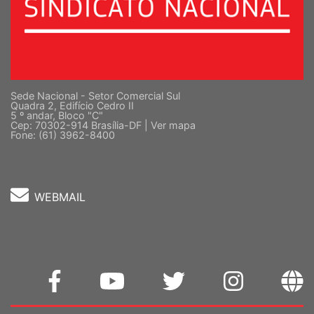
Sede Nacional - Setor Comercial Sul
Quadra 2, Edifício Cedro II
5 º andar, Bloco "C"
Cep: 70302-914 Brasília-DF |
Ver mapa
Fone: (61) 3962-8400
WEBMAIL