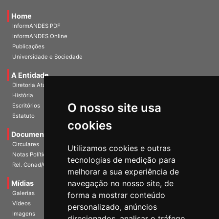
Home
InformANDES PDF
InformANDES Online
Publicações
Universidade e Sociedade
A Entidade
Diretoria Atual
História
O nosso site usa
Escritórios
Estatuto
cookies
Documentos
Circulares
Utilizamos cookies e outras
Notas Políticas
tecnologias de medição para
Rel. Conad/Congresso
melhorar a sua experiência de
navegação no nosso site, de
Mídias
Galerias
forma a mostrar conteúdo
Vídeos
personalizado, anúncios
Imagens
direcionados, analisar o tráfego