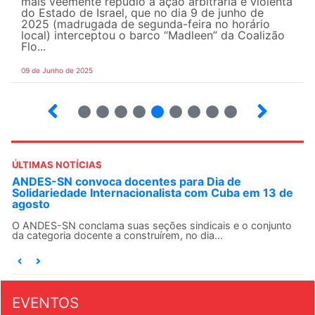
mais veemente repúdio à ação arbitrária e violenta
do Estado de Israel, que no dia 9 de junho de
2025 (madrugada de segunda-feira no horário
local) interceptou o barco “Madleen” da Coalizão
Flo...
09 de Junho de 2025
12
13
14
15
16
17
18
19
20
ÚLTIMAS NOTÍCIAS
ANDES-SN convoca docentes para Dia de
Solidariedade Internacionalista com Cuba em 13 de
agosto
O ANDES-SN conclama suas seções sindicais e o conjunto
da categoria docente a construírem, no dia...
EVENTOS