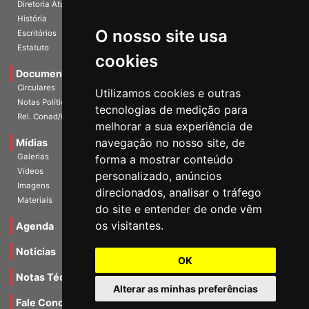
Diretoria Atual
História
O nosso site usa
Escritórios
Estatuto
cookies
Documentos
Circulares
Utilizamos cookies e outras
Notas Políticas
tecnologias de medição para
Rel. Conad/Congresso
melhorar a sua experiência de
navegação no nosso site, de
Mídias
Galerias
forma a mostrar conteúdo
Vídeos
personalizado, anúncios
Imagens
direcionados, analisar o tráfego
Materiais
do site e entender de onde vêm
os visitantes.
Agenda
Notícias
OK
Notas Técnicas
Alterar as minhas preferências
Fale Conocsco