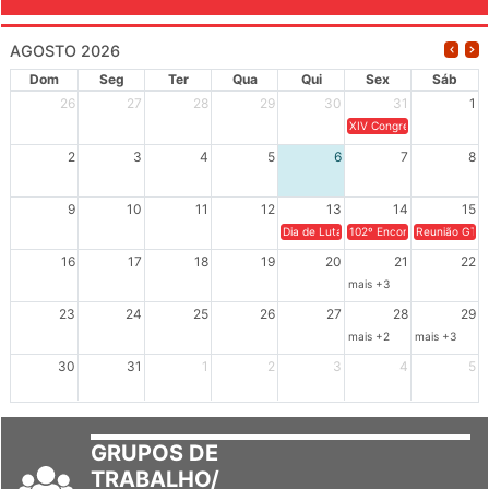
AGOSTO 2026
Dom
Seg
Ter
Qua
Qui
Sex
Sáb
26
27
28
29
30
31
1
XIV Congresso Brasileiro 
2
3
4
5
6
7
8
9
10
11
12
13
14
15
Dia de Luta em Defesa de Cuba e da S
102º Encontro da Regional
Reunião GTPE
16
17
18
19
20
21
22
mais +3
23
24
25
26
27
28
29
mais +2
mais +3
30
31
1
2
3
4
5
GRUPOS DE
TRABALHO/