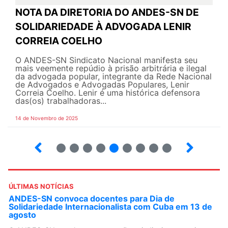
NOTA DA DIRETORIA DO ANDES-SN DE
SOLIDARIEDADE À ADVOGADA LENIR
CORREIA COELHO
O ANDES-SN Sindicato Nacional manifesta seu
mais veemente repúdio à prisão arbitrária e ilegal
da advogada popular, integrante da Rede Nacional
de Advogados e Advogadas Populares, Lenir
Correia Coelho. Lenir é uma histórica defensora
das(os) trabalhadoras...
14 de Novembro de 2025
6
7
8
9
10
12
13
14
ÚLTIMAS NOTÍCIAS
ANDES-SN convoca docentes para Dia de
Solidariedade Internacionalista com Cuba em 13 de
agosto