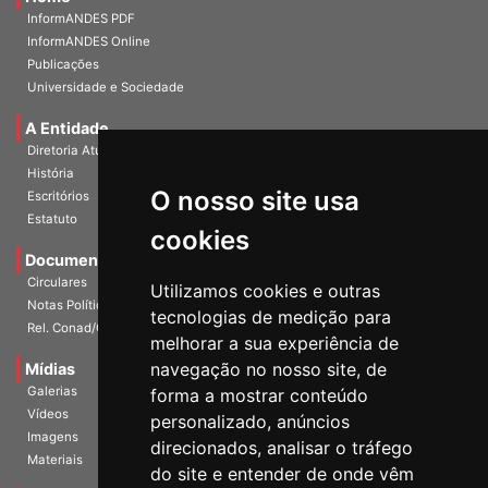
InformANDES PDF
InformANDES Online
Publicações
Universidade e Sociedade
A Entidade
Diretoria Atual
História
O nosso site usa
Escritórios
Estatuto
cookies
Documentos
Circulares
Utilizamos cookies e outras
Notas Políticas
tecnologias de medição para
Rel. Conad/Congresso
melhorar a sua experiência de
navegação no nosso site, de
Mídias
Galerias
forma a mostrar conteúdo
Vídeos
personalizado, anúncios
Imagens
direcionados, analisar o tráfego
Materiais
do site e entender de onde vêm