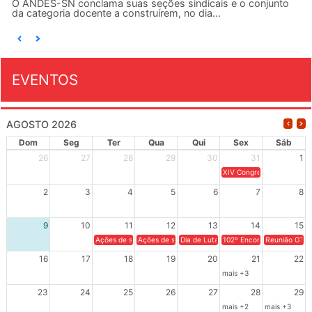
O ANDES-SN conclama suas seções sindicais e o conjunto
da categoria docente a construírem, no dia...
EVENTOS
AGOSTO 2026
Dom
Seg
Ter
Qua
Qui
Sex
Sáb
26
27
28
29
30
31
1
XIV Congresso Brasileiro 
2
3
4
5
6
7
8
9
10
11
12
13
14
15
Ações de solidariedade a Cuba no Rio Grande do Sul - 100 anos 
Ações de solidariedade a Cuba no Rio Grande do Su
Dia de Luta em Defesa de Cuba e da S
102º Encontro da Regional
Reunião GTPE
16
17
18
19
20
21
22
mais +3
23
24
25
26
27
28
29
mais +2
mais +3