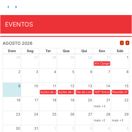
EVENTOS
AGOSTO 2026
Dom
Seg
Ter
Qua
Qui
Sex
Sáb
26
27
28
29
30
31
1
XIV Congresso Brasileiro 
2
3
4
5
6
7
8
9
10
11
12
13
14
15
Ações de solidariedade a Cuba no Rio Grande do Sul - 100 anos 
Ações de solidariedade a Cuba no Rio Grande do Su
Dia de Luta em Defesa de Cuba e da S
102º Encontro da Regional
Reunião GTPE
16
17
18
19
20
21
22
mais +3
23
24
25
26
27
28
29
mais +2
mais +3
30
31
1
2
3
4
5