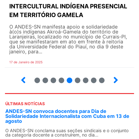
INTERCULTURAL INDÍGENA PRESENCIAL
EM TERRITÓRIO GAMELA
O ANDES-SN manifesta apoio e solidariedade
à(o)s indígenas Akroá-Gamela do território de
Laranjeiras, localizado no município de Currais-PI,
que se manifestaram em ato em frente à reitoria
da Universidade Federal do Piauí, no dia 9 deste
janeiro, para...
17 de Janeiro de 2025
18
19
20
21
22
23
24
25
26
ÚLTIMAS NOTÍCIAS
ANDES-SN convoca docentes para Dia de
Solidariedade Internacionalista com Cuba em 13 de
agosto
O ANDES-SN conclama suas seções sindicais e o conjunto
da categoria docente a construírem, no dia...