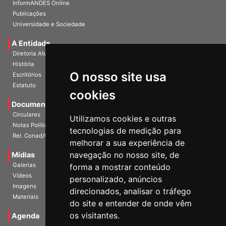
InformANDES Online
Publicações
Universidade e Sociedade
A Entidade
Diretoria Atual
História
O nosso site usa
Escritórios
Estatuto
cookies
Documentos
Circulares
Utilizamos cookies e outras
Notas Políticas
tecnologias de medição para
Rel. Conad/Congresso
melhorar a sua experiência de
navegação no nosso site, de
Mídias
Galerias
forma a mostrar conteúdo
Vídeos
personalizado, anúncios
Imagens
direcionados, analisar o tráfego
Materiais
do site e entender de onde vêm
os visitantes.
Agenda