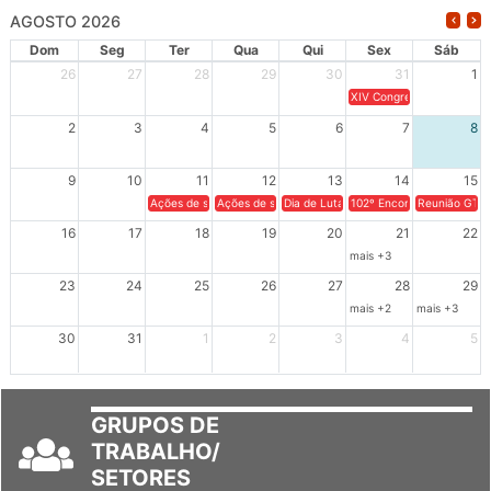
AGOSTO 2026
Dom
Seg
Ter
Qua
Qui
Sex
Sáb
26
27
28
29
30
31
1
XIV Congresso Brasileiro 
2
3
4
5
6
7
8
9
10
11
12
13
14
15
Ações de solidariedade a Cuba no Rio Grande do Sul - 100 anos 
Ações de solidariedade a Cuba no Rio Grande do Su
Dia de Luta em Defesa de Cuba e da S
102º Encontro da Regional
Reunião GTPE
16
17
18
19
20
21
22
mais +3
23
24
25
26
27
28
29
mais +2
mais +3
30
31
1
2
3
4
5
GRUPOS DE
TRABALHO/