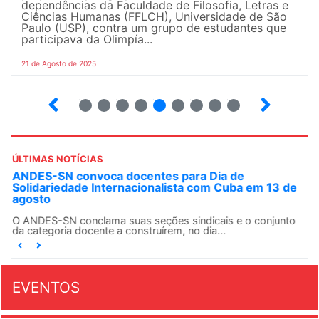
dependências da Faculdade de Filosofia, Letras e
Ciências Humanas (FFLCH), Universidade de São
Paulo (USP), contra um grupo de estudantes que
participava da Olimpía...
21 de Agosto de 2025
10
12
13
14
15
16
17
18
ÚLTIMAS NOTÍCIAS
ANDES-SN convoca docentes para Dia de
Solidariedade Internacionalista com Cuba em 13 de
agosto
O ANDES-SN conclama suas seções sindicais e o conjunto
da categoria docente a construírem, no dia...
EVENTOS