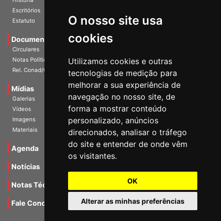
História
O nosso site usa
Escritórios
Estatuto
cookies
Documentos
Circulares
Utilizamos cookies e outras
Notas Políticas
tecnologias de medição para
Rel. Conad/Congresso
melhorar a sua experiência de
navegação no nosso site, de
Mídias
Galerias
forma a mostrar conteúdo
Vídeos
personalizado, anúncios
Imagens
direcionados, analisar o tráfego
Materiais
do site e entender de onde vêm
os visitantes.
Agenda
Notícias
OK
Notas Técnicas
Alterar as minhas preferências
Fale Conocsco