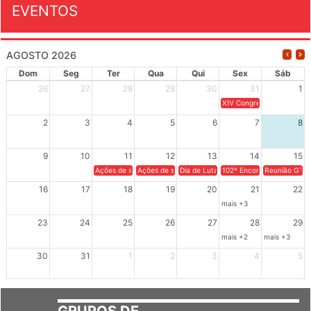
EVENTOS
AGOSTO 2026
Dom
Seg
Ter
Qua
Qui
Sex
Sáb
26
27
28
29
30
31
1
XIV Congresso Brasileiro 
2
3
4
5
6
7
8
9
10
11
12
13
14
15
Ações de solidariedade a Cuba no Rio Grande do Sul - 100 anos 
Ações de solidariedade a Cuba no Rio Grande do Su
Dia de Luta em Defesa de Cuba e da S
102º Encontro da Regional
Reunião GTPE
16
17
18
19
20
21
22
mais +3
23
24
25
26
27
28
29
mais +2
mais +3
30
31
1
2
3
4
5
GRUPOS DE