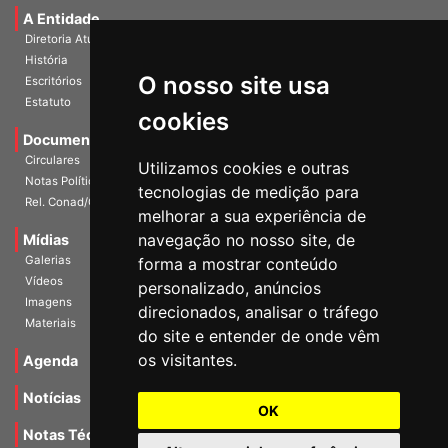
A Entidade
Diretoria Atual
História
O nosso site usa
Escritórios
Estatuto
cookies
Documentos
Circulares
Utilizamos cookies e outras
Notas Políticas
tecnologias de medição para
Rel. Conad/Congresso
melhorar a sua experiência de
navegação no nosso site, de
Mídias
Galerias
forma a mostrar conteúdo
Vídeos
personalizado, anúncios
Imagens
direcionados, analisar o tráfego
Materiais
do site e entender de onde vêm
os visitantes.
Agenda
Notícias
OK
Notas Técnicas