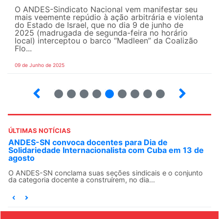
O ANDES-Sindicato Nacional vem manifestar seu
mais veemente repúdio à ação arbitrária e violenta
do Estado de Israel, que no dia 9 de junho de
2025 (madrugada de segunda-feira no horário
local) interceptou o barco “Madleen” da Coalizão
Flo...
09 de Junho de 2025
12
13
14
15
16
17
18
19
20
ÚLTIMAS NOTÍCIAS
ANDES-SN convoca docentes para Dia de
Solidariedade Internacionalista com Cuba em 13 de
agosto
O ANDES-SN conclama suas seções sindicais e o conjunto
da categoria docente a construírem, no dia...