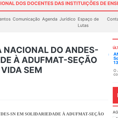
IONAL DOS DOCENTES DAS INSTITUIÇÕES DE ENS
entos
Comunicação
Agenda
Jurídico
Espaço de
Cont
Lutas
A NACIONAL DO ANDES-
ÚL
AN
ADE À ADUFMAT-SEÇÃO
So
13
 VIDA SEM
O 
co
dia
NDES-SN EM SOLIDARIEDADE À ADUFMAT-SEÇÃO