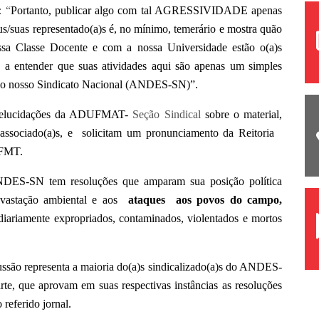
: “
Portanto, publicar algo com tal AGRESSIVIDADE apenas
us/suas representado(a)s é, no mínimo, temerário e mostra quão
ssa Classe Docente e com a nossa Universidade estão o(a)s
 a entender que suas atividades aqui são apenas um simples
do o nosso Sindicato Nacional (ANDES-SN)”.
l elucidações da ADUFMAT-
Seção Sindical
sobre o material,
 associado(a)s, e solicitam um pronunciamento da Reitoria
UFMT.
ANDES-SN tem resoluções que amparam sua posição política
vastação ambiental e aos
ataques aos povos do campo,
diariamente expropriados, contaminados, violentados e mortos
ssão representa a maioria do(a)s sindicalizado(a)s do ANDES-
, que aprovam em suas respectivas instâncias as resoluções
referido jornal.