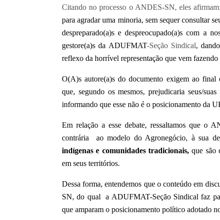
Citando no processo o ANDES-SN, eles afirmam
para agradar uma minoria, sem sequer consultar se
despreparado(a)s e despreocupado(a)s com a no
gestore(a)s da ADUFMAT
-Seção Sindical
, dando
reflexo da horrível representação que vem fazen
O(A)s autore(a)s do documento exigem ao fina
que, segundo os mesmos, prejudicaria seus/suas
informando que esse não é o posicionamento da 
Em relação a esse debate, ressaltamos que o 
contrária ao modelo do Agronegócio, à sua de
indígenas e comunidades tradicionais,
que são
em seus territórios.
Dessa forma, entendemos que o conteúdo em discu
SN, do qual a ADUFMAT-Seção Sindical faz parte
que amparam o posicionamento político adotado no 