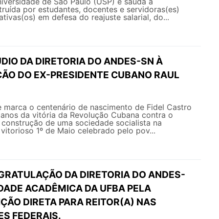
niversidade de São Paulo (USP) e saúda a
ruída por estudantes, docentes e servidoras(es)
tivas(os) em defesa do reajuste salarial, do...
DIO DA DIRETORIA DO ANDES-SN À
ÇÃO DO EX-PRESIDENTE CUBANO RAUL
 marca o centenário de nascimento de Fidel Castro
 anos da vitória da Revolução Cubana contra o
 construção de uma sociedade socialista na
 vitorioso 1º de Maio celebrado pelo pov...
GRATULAÇÃO DA DIRETORIA DO ANDES-
DADE ACADÊMICA DA UFBA PELA
IÇÃO DIRETA PARA REITOR(A) NAS
ES FEDERAIS.