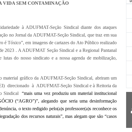
AG
MA VIDA SEM CONTAMINAÇÃO
lidariedade à ADUFMAT-Seção Sindical diante dos ataques
cação no Jornal da ADUFMAT-Seção Sindical, que traz em sua
ro é Tóxico”, em imagens de cartazes do Ato Público realizado
o de 2023 . A ADUFMAT Seção Sindical e a Regional Pantanal
lutas do nosso sindicato e a nossa agenda de mobilização,
o material gráfico da ADUFMAT-Seção Sindical, abriram um
(SEI) direcionado à ADUFMAT-Seção Sindical e à Reitoria da
o Sindical
“mais uma vez produziu um material institucional
GÓCIO (“AGRO”)”, alegando que seria uma desinformação
denúncia, o texto redigido pelo(a)s professore(a)s reconhece os
egradação dos recursos naturais”, mas alegam que são “casos