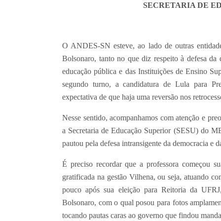
SECRETARIA DE E
O ANDES-SN esteve, ao lado de outras entidades 
Bolsonaro, tanto no que diz respeito à defesa da
educação pública e das Instituições de Ensino S
segundo turno, a candidatura de Lula para Pr
expectativa de que haja uma reversão nos retroces
Nesse sentido, acompanhamos com atenção e preoc
a Secretaria de Educação Superior (SESU) do MEC
pautou pela defesa intransigente da democracia e 
É preciso recordar que a professora começou sua
gratificada na gestão Vilhena, ou seja, atuando
pouco após sua eleição para Reitoria da UFRJ, 
Bolsonaro, com o qual posou para fotos amplamen
tocando pautas caras ao governo que findou mand