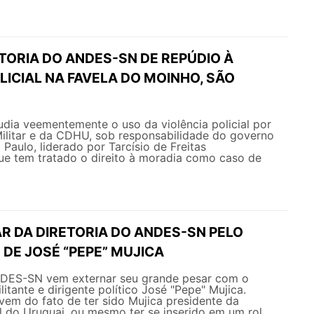
TORIA DO ANDES-SN DE REPÚDIO À
LICIAL NA FAVELA DO MOINHO, SÃO
ia veementemente o uso da violência policial por
Militar e da CDHU, sob responsabilidade do governo
Paulo, liderado por Tarcísio de Freitas
ue tem tratado o direito à moradia como caso de
R DA DIRETORIA DO ANDES-SN PELO
DE JOSÉ “PEPE” MUJICA
NDES-SN vem externar seu grande pesar com o
itante e dirigente político José "Pepe" Mujica.
em do fato de ter sido Mujica presidente da
l do Uruguai, ou mesmo ter se inserido em um rol