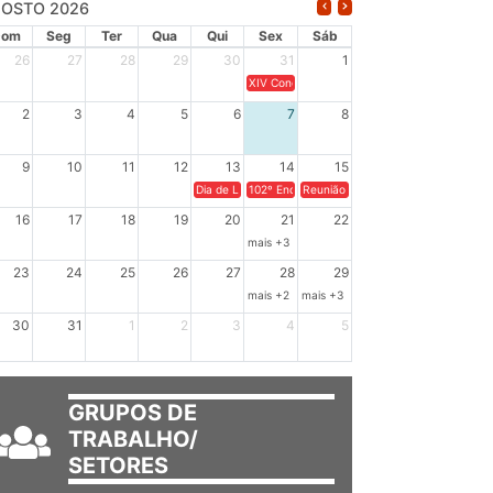
OSTO 2026
Dom
Seg
Ter
Qua
Qui
Sex
Sáb
26
27
28
29
30
31
1
XIV Congresso Brasileiro de Pesquisadores(a
2
3
4
5
6
7
8
9
10
11
12
13
14
15
Dia de Luta em Defesa de Cuba e da Soberania dos Po
102º Encontro da Regional Leste, “Em terra e
Reunião GTPE.
16
17
18
19
20
21
22
mais +3
23
24
25
26
27
28
29
mais +2
mais +3
30
31
1
2
3
4
5
GRUPOS DE
TRABALHO/
SETORES