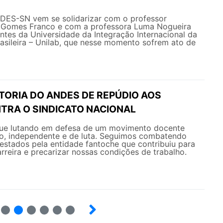
NDES-SN vem se solidarizar com o professor
 Gomes Franco e com a professora Luma Nogueira
tes da Universidade da Integração Internacional da
asileira – Unilab, que nesse momento sofrem ato de
TORIA DO ANDES DE REPÚDIO AOS
TRA O SINDICATO NACIONAL
e lutando em defesa de um movimento docente
mo, independente e de luta. Seguimos combatendo
estados pela entidade fantoche que contribuiu para
arreira e precarizar nossas condições de trabalho.
17
18
19
20
21
22