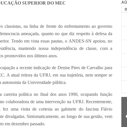
AG
DUCAÇÃO SUPERIOR DO MEC
classistas, na linha de frente do enfrentamento ao governo
 democracia ameaçada, quanto no que diz respeito à defesa da
uperior. Tendo em vista essas pautas, o ANDES-SN apoiou, no
esidência, mantendo nossa independência de classe, com a
sos promovidos nos últimos anos.
upação a recente indicação de Denise Pires de Carvalho para
. A atual reitora da UFRJ, em sua trajetória, nem sempre se
da autonomia da Universidade pública.
 carreira política no final dos anos 1990, ocupando função
 como colaboradora de uma intervenção na UFRJ. Recentemente,
fez uma visita de cortesia ao gabinete do fascista Flávio
te divulgadas. Sintomaticamente, ao longo de sua gestão, vem
ato em dezembro passado.