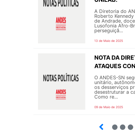
A Diretoria do A
Roberto Kennedy
de Andrade, docen
Lusofonia Afro-Br
perseguiçã...
13 de Maio de 2025
NOTA DA DIRE
ATAQUES CON
O ANDES-SN segu
unitário, autôno
os desserviços pr
desestruturar a c
Como re...
09 de Maio de 2025
14
15
16