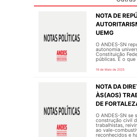
NOTA DE REPÚ
AUTORITARIS
UEMG
O ANDES-SN repud
autonomia univer
Constituição Fede
públicas. É o que
16 de Maio de 2025
NOTA DA DIR
ÀS(AOS) TRA
DE FORTALEZ
O ANDES-SN se so
construção civil 
trabalhistas, rei
ao vale-combustív
reconhecidos e ha