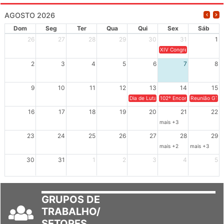
AGOSTO 2026
Dom
Seg
Ter
Qua
Qui
Sex
Sáb
26
27
28
29
30
31
1
XIV Congresso Brasileiro 
2
3
4
5
6
7
8
9
10
11
12
13
14
15
Dia de Luta em Defesa de Cuba e da S
102º Encontro da Regional
Reunião GTPE
16
17
18
19
20
21
22
mais +3
23
24
25
26
27
28
29
mais +2
mais +3
30
31
1
2
3
4
5
GRUPOS DE
TRABALHO/
SETORES