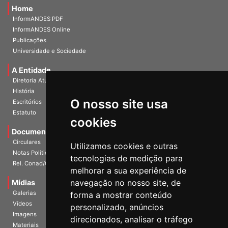
Home
InformANDES PDF
InformANDES Online
Publicações
Universidade e Sociedade
A Entidade
Diretoria Atual
História
O nosso site usa
Escritórios
Estatuto
cookies
Documentos
Circulares
Utilizamos cookies e outras
Notas Políticas
tecnologias de medição para
Rel. Conad/Congresso
melhorar a sua experiência de
navegação no nosso site, de
Mídias
Galerias
forma a mostrar conteúdo
Vídeos
personalizado, anúncios
Imagens
direcionados, analisar o tráfego
Materiais