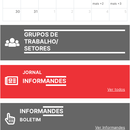
mais +2
mais +3
30
31
1
2
3
4
5
GRUPOS DE
TRABALHO/
SETORES
JORNAL
INFORM
ANDES
Ver todos
INFORM
ANDES
BOLETIM
Ver Informandes