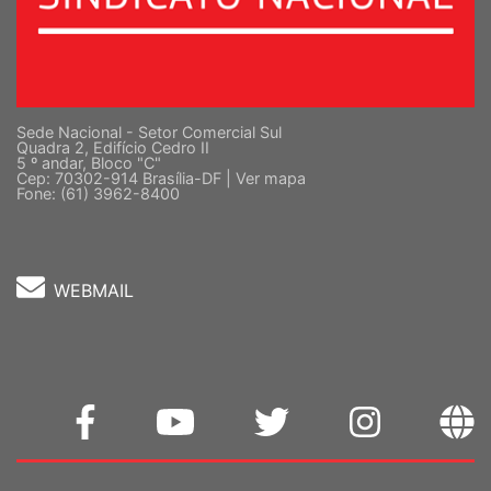
Sede Nacional - Setor Comercial Sul
Quadra 2, Edifício Cedro II
5 º andar, Bloco "C"
Cep: 70302-914 Brasília-DF |
Ver mapa
Fone: (61) 3962-8400
WEBMAIL