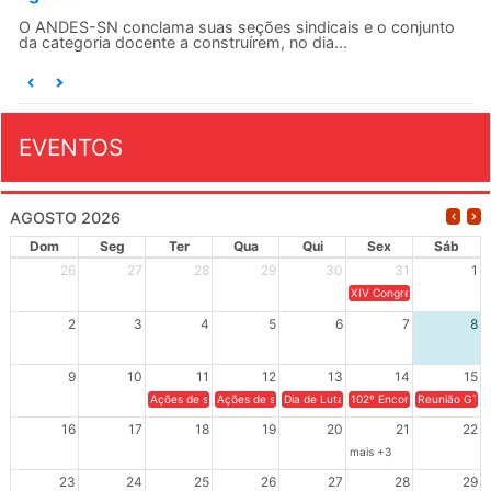
O ANDES-SN conclama suas seções sindicais e o conjunto
da categoria docente a construírem, no dia...
EVENTOS
AGOSTO 2026
Dom
Seg
Ter
Qua
Qui
Sex
Sáb
26
27
28
29
30
31
1
XIV Congresso Brasileiro 
2
3
4
5
6
7
8
9
10
11
12
13
14
15
Ações de solidariedade a Cuba no Rio Grande do Sul - 100 anos 
Ações de solidariedade a Cuba no Rio Grande do Su
Dia de Luta em Defesa de Cuba e da S
102º Encontro da Regional
Reunião GTPE
16
17
18
19
20
21
22
mais +3
23
24
25
26
27
28
29