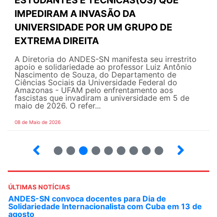
ESTUDANTES E TÉCNICAS(OS) QUE
IMPEDIRAM A INVASÃO DA
UNIVERSIDADE POR UM GRUPO DE
EXTREMA DIREITA
A Diretoria do ANDES-SN manifesta seu irrestrito
apoio e solidariedade ao professor Luiz Antônio
Nascimento de Souza, do Departamento de
Ciências Sociais da Universidade Federal do
Amazonas - UFAM pelo enfrentamento aos
fascistas que invadiram a universidade em 5 de
maio de 2026. O refer...
08 de Maio de 2026
2
3
4
5
6
7
8
9
ÚLTIMAS NOTÍCIAS
ANDES-SN convoca docentes para Dia de
Solidariedade Internacionalista com Cuba em 13 de
agosto