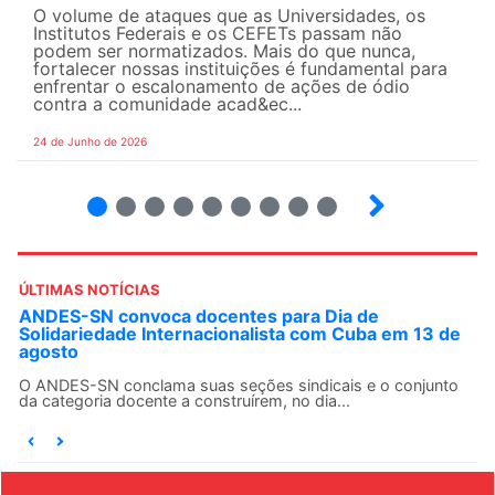
O volume de ataques que as Universidades, os
Institutos Federais e os CEFETs passam não
podem ser normatizados. Mais do que nunca,
fortalecer nossas instituições é fundamental para
enfrentar o escalonamento de ações de ódio
contra a comunidade acad&ec...
24 de Junho de 2026
2
3
4
5
6
7
8
9
ÚLTIMAS NOTÍCIAS
ANDES-SN convoca docentes para Dia de
Solidariedade Internacionalista com Cuba em 13 de
agosto
O ANDES-SN conclama suas seções sindicais e o conjunto
da categoria docente a construírem, no dia...