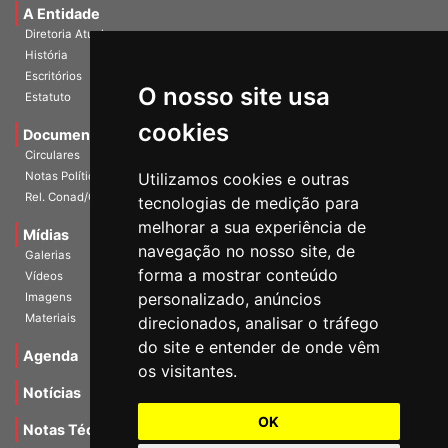
A Entidade
Diretoria Atual
História
Escritórios
O nosso site usa
Estatuto
cookies
Documentos
Circulares
Utilizamos cookies e outras
Notas Políticas
Rel. Conad/Congresso
tecnologias de medição para
melhorar a sua experiência de
Mídias
navegação no nosso site, de
Galerias
forma a mostrar conteúdo
Vídeos
personalizado, anúncios
Imagens
Materiais
direcionados, analisar o tráfego
do site e entender de onde vêm
Agenda
os visitantes.
Notícias
OK
Notas Técnicas