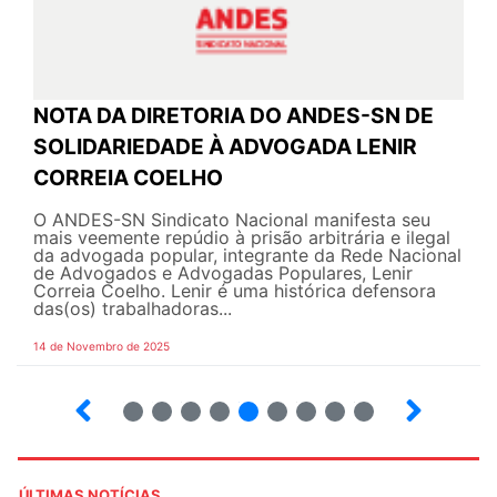
NOTA DA DIRETORIA DO ANDES-SN DE
SOLIDARIEDADE À ADVOGADA LENIR
CORREIA COELHO
O ANDES-SN Sindicato Nacional manifesta seu
mais veemente repúdio à prisão arbitrária e ilegal
da advogada popular, integrante da Rede Nacional
de Advogados e Advogadas Populares, Lenir
Correia Coelho. Lenir é uma histórica defensora
das(os) trabalhadoras...
14 de Novembro de 2025
6
7
8
9
10
12
13
14
ÚLTIMAS NOTÍCIAS