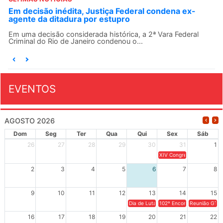
Em decisão inédita, Justiça Federal condena ex-
agente da ditadura por estupro
Em uma decisão considerada histórica, a 2ª Vara Federal
Criminal do Rio de Janeiro condenou o...
EVENTOS
AGOSTO 2026
Dom
Seg
Ter
Qua
Qui
Sex
Sáb
26
27
28
29
30
31
1
XIV Congresso Brasileiro 
2
3
4
5
6
7
8
9
10
11
12
13
14
15
Dia de Luta em Defesa de Cuba e da S
102º Encontro da Regional
Reunião GTPE
16
17
18
19
20
21
22