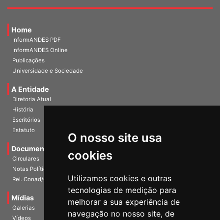
Home
InformANDES PDF
InformANDES Online
Publicações
Universidade e Sociedade
A Entidade
Diretoria Atual
História
Escritórios
Estatuto
O nosso site usa
Documentos
cookies
Circulares
Notas Políticas
Utilizamos cookies e outras
Rel. Conad/Congresso
tecnologias de medição para
Mídias
melhorar a sua experiência de
Galerias
navegação no nosso site, de
Vídeos