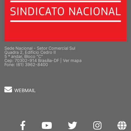
Sede Nacional - Setor Comercial Sul
Quadra 2, Edifício Cedro II
5 º andar, Bloco "C"
Cep: 70302-914 Brasília-DF |
Ver mapa
Fone: (61) 3962-8400
WEBMAIL