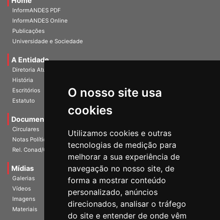
Home
InformANDES PDF
InformANDES Online
Publicações
Universidade e Sociedade
A Entidade
Diretoria Atual
História
O nosso site usa
Escritórios
Estatuto
cookies
Documentos
Circulares
Utilizamos cookies e outras
Notas Políticas
tecnologias de medição para
Rel. Conad/Congresso
melhorar a sua experiência de
navegação no nosso site, de
Mídias
Galerias
forma a mostrar conteúdo
Vídeos
personalizado, anúncios
Imagens
direcionados, analisar o tráfego
Materiais
do site e entender de onde vêm