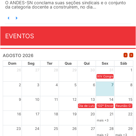
O ANDES-SN conclama suas seções sindicais e o conjunto
da categoria docente a construírem, no dia...
EVENTOS
AGOSTO 2026
Dom
Seg
Ter
Qua
Qui
Sex
Sáb
26
27
28
29
30
31
1
XIV Congresso Brasileiro 
2
3
4
5
6
7
8
9
10
11
12
13
14
15
Dia de Luta em Defesa de Cuba e da S
102º Encontro da Regional
Reunião GTPE
16
17
18
19
20
21
22
mais +3
23
24
25
26
27
28
29
mais +2
mais +3