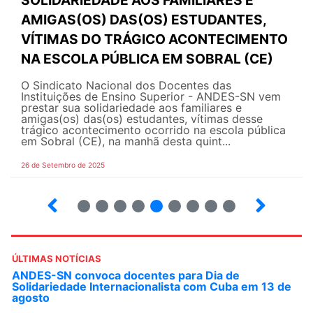
SOLIDARIEDADE AOS FAMILIARES E
AMIGAS(OS) DAS(OS) ESTUDANTES,
VÍTIMAS DO TRÁGICO ACONTECIMENTO
NA ESCOLA PÚBLICA EM SOBRAL (CE)
O Sindicato Nacional dos Docentes das
Instituições de Ensino Superior - ANDES-SN vem
prestar sua solidariedade aos familiares e
amigas(os) das(os) estudantes, vítimas desse
trágico acontecimento ocorrido na escola pública
em Sobral (CE), na manhã desta quint...
26 de Setembro de 2025
8
9
10
12
13
14
15
16
ÚLTIMAS NOTÍCIAS
ANDES-SN convoca docentes para Dia de
Solidariedade Internacionalista com Cuba em 13 de
agosto