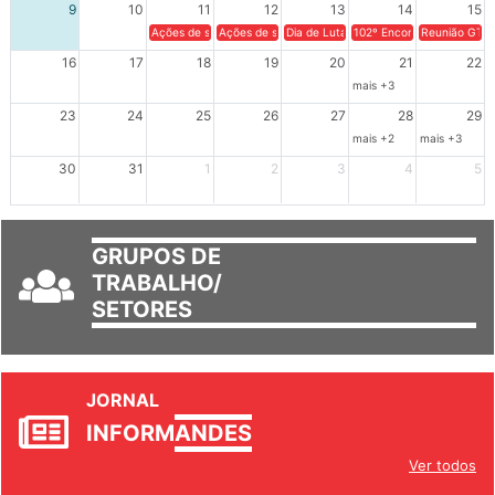
9
10
11
12
13
14
15
Ações de solidariedade a Cuba no Rio Grande do Sul - 100 anos 
Ações de solidariedade a Cuba no Rio Grande do Su
Dia de Luta em Defesa de Cuba e da S
102º Encontro da Regional
Reunião GTPE
16
17
18
19
20
21
22
mais +3
23
24
25
26
27
28
29
mais +2
mais +3
30
31
1
2
3
4
5
GRUPOS DE
TRABALHO/
SETORES
JORNAL
INFORM
ANDES
Ver todos