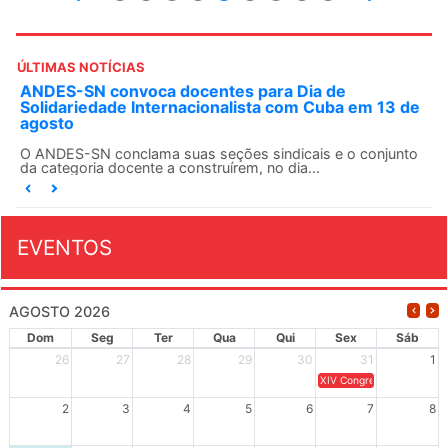
ÚLTIMAS NOTÍCIAS
ANDES-SN convoca docentes para Dia de
Solidariedade Internacionalista com Cuba em 13 de
agosto
O ANDES-SN conclama suas seções sindicais e o conjunto
da categoria docente a construírem, no dia...
EVENTOS
AGOSTO 2026
Dom
Seg
Ter
Qua
Qui
Sex
Sáb
26
27
28
29
30
31
1
XIV Congresso Brasileiro 
2
3
4
5
6
7
8