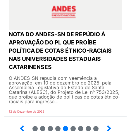
NOTA DO ANDES-SN DE REPÚDIO À
APROVAÇÃO DO PL QUE PROÍBE
POLÍTICA DE COTAS ÉTNICO-RACIAIS
NAS UNIVERSIDADES ESTADUAIS
CATARINENSES
O ANDES-SN repudia com veemência a
aprovação, em 10 de dezembro de 2025, pela
Assembleia Legislativa do Estado de Santa
Catarina (ALESC), do Projeto de Lei nº 753/2025,
que proíbe a adoção de políticas de cotas étnico-
raciais para ingresso...
12 de Dezembro de 2025
4
5
6
7
8
9
10
12