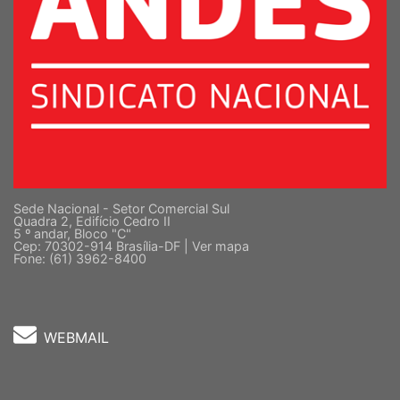
Sede Nacional - Setor Comercial Sul
Quadra 2, Edifício Cedro II
5 º andar, Bloco "C"
Cep: 70302-914 Brasília-DF |
Ver mapa
Fone: (61) 3962-8400
WEBMAIL