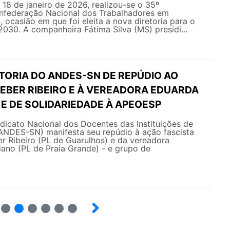
e 18 de janeiro de 2026, realizou-se o 35º
federação Nacional dos Trabalhadores em
ocasião em que foi eleita a nova diretoria para o
030. A companheira Fátima Silva (MS) presidi...
TORIA DO ANDES-SN DE REPÚDIO AO
EBER RIBEIRO E À VEREADORA EDUARDA
E DE SOLIDARIEDADE À APEOESP
ndicato Nacional dos Docentes das Instituições de
(ANDES-SN) manifesta seu repúdio à ação fascista
r Ribeiro (PL de Guarulhos) e da vereadora
no (PL de Praia Grande) - e grupo de
6
7
8
9
10