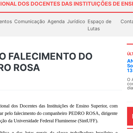
IONAL DOS DOCENTES DAS INSTITUIÇÕES DE ENS
entos
Comunicação
Agenda
Jurídico
Espaço de
Cont
Lutas
LO FALECIMENTO DO
ÚL
AN
RO ROSA
So
13
O 
co
dia
nal dos Docentes das Instituições de Ensino Superior, com
 pesar pelo falecimento do companheiro PEDRO ROSA, dirigente
ação da Universidade Federal Fluminense (SintUFF).
ica e das lutas gerais da classe trabalhadora brasileira e