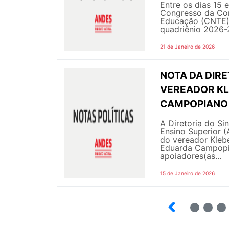
Entre os dias 15 
Congresso da Con
Educação (CNTE), 
quadriênio 2026-2
21 de Janeiro de 2026
NOTA DA DIRE
VEREADOR KL
CAMPOPIANO 
A Diretoria do Si
Ensino Superior 
do vereador Klebe
Eduarda Campopia
apoiadores(as...
15 de Janeiro de 2026
3
4
5