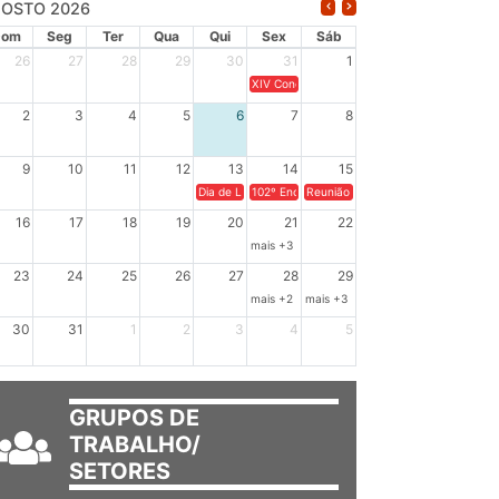
OSTO 2026
Dom
Seg
Ter
Qua
Qui
Sex
Sáb
26
27
28
29
30
31
1
XIV Congresso Brasileiro de Pesquisadores(a
2
3
4
5
6
7
8
9
10
11
12
13
14
15
Dia de Luta em Defesa de Cuba e da Soberania dos Po
102º Encontro da Regional Leste, “Em terra e
Reunião GTPE.
16
17
18
19
20
21
22
mais +3
23
24
25
26
27
28
29
mais +2
mais +3
30
31
1
2
3
4
5
GRUPOS DE
TRABALHO/
SETORES