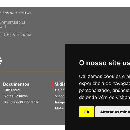
E ENSINO SUPERIOR
Comercial Sul
o II
ia-DF |
Ver mapa
O nosso site u
Utilizamos cookies e o
experiência de navega
Documentos
Mídias
Agenda
Notíci
personalizado, anúncios
Circulares
Galerias
Notas Políticas
Vídeos
de onde vêm os visitan
Rel. Conad/Congresso
Imagens
Materiais
OK
Alterar as min