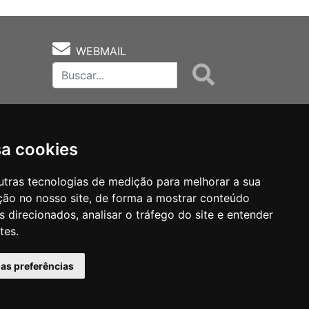
WEBMAIL
sa cookies
utras tecnologias de medição para melhorar a sua
ção no nosso site, de forma a mostrar conteúdo
as
Notas Técnicas
Fale Conocsco
 direcionados, analisar o tráfego do site e entender
tes.
has preferências
MANTIDO POR Camaleão Soft