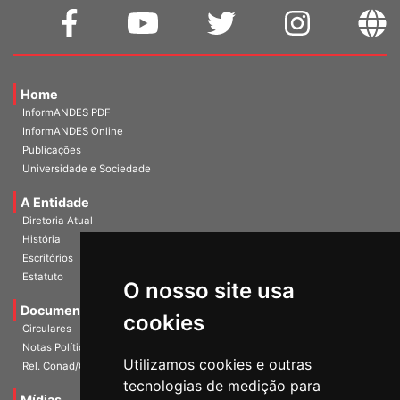
Home
InformANDES PDF
InformANDES Online
Publicações
Universidade e Sociedade
A Entidade
Diretoria Atual
História
Escritórios
Estatuto
O nosso site usa
Documentos
cookies
Circulares
Notas Políticas
Utilizamos cookies e outras
Rel. Conad/Congresso
tecnologias de medição para
Mídias