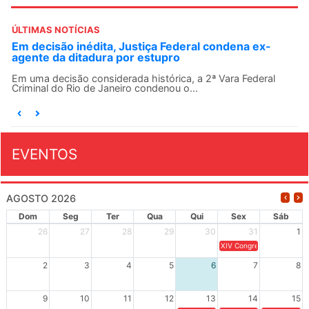
ÚLTIMAS NOTÍCIAS
Em decisão inédita, Justiça Federal condena ex-
agente da ditadura por estupro
Em uma decisão considerada histórica, a 2ª Vara Federal
Criminal do Rio de Janeiro condenou o...
EVENTOS
AGOSTO 2026
Dom
Seg
Ter
Qua
Qui
Sex
Sáb
26
27
28
29
30
31
1
XIV Congresso Brasileiro 
2
3
4
5
6
7
8
9
10
11
12
13
14
15