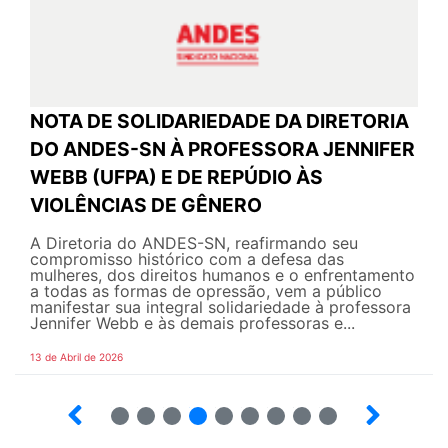
NOTA DE SOLIDARIEDADE DA DIRETORIA
DO ANDES-SN À PROFESSORA JENNIFER
WEBB (UFPA) E DE REPÚDIO ÀS
VIOLÊNCIAS DE GÊNERO
A Diretoria do ANDES-SN, reafirmando seu
compromisso histórico com a defesa das
mulheres, dos direitos humanos e o enfrentamento
a todas as formas de opressão, vem a público
manifestar sua integral solidariedade à professora
Jennifer Webb e às demais professoras e...
13 de Abril de 2026
2
3
4
5
6
7
8
9