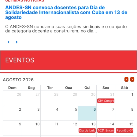
ÚLTIMAS NOTÍCIAS
ANDES-SN convoca docentes para Dia de
Solidariedade Internacionalista com Cuba em 13 de
agosto
O ANDES-SN conclama suas seções sindicais e o conjunto
da categoria docente a construírem, no dia...
EVENTOS
AGOSTO 2026
Dom
Seg
Ter
Qua
Qui
Sex
Sáb
26
27
28
29
30
31
1
XIV Congresso Brasileiro 
2
3
4
5
6
7
8
9
10
11
12
13
14
15
Dia de Luta em Defesa de Cuba e da S
102º Encontro da Regional
Reunião GTPE