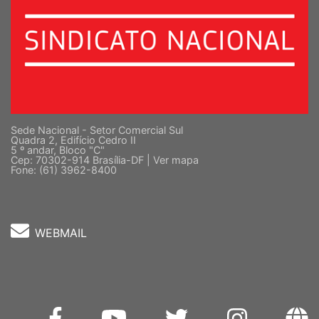
Sede Nacional - Setor Comercial Sul
Quadra 2, Edifício Cedro II
5 º andar, Bloco "C"
Cep: 70302-914 Brasília-DF |
Ver mapa
Fone: (61) 3962-8400
WEBMAIL