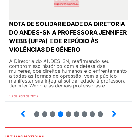
NOTA DE SOLIDARIEDADE DA DIRETORIA
DO ANDES-SN À PROFESSORA JENNIFER
WEBB (UFPA) E DE REPÚDIO ÀS
VIOLÊNCIAS DE GÊNERO
A Diretoria do ANDES-SN, reafirmando seu
compromisso histórico com a defesa das
mulheres, dos direitos humanos e o enfrentamento
a todas as formas de opressão, vem a público
manifestar sua integral solidariedade à professora
Jennifer Webb e às demais professoras e...
13 de Abril de 2026
2
3
4
5
6
7
8
9