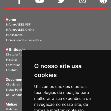
Home
InformANDES PDF
InformANDES Online
Publicações
Universidade e Sociedade
A Entidade
Diretoria Atual
História
O nosso site usa
Escritórios
Estatuto
cookies
Documentos
Circulares
Utilizamos cookies e outras
Notas Políticas
tecnologias de medição para
Rel. Conad/Congresso
melhorar a sua experiência de
navegação no nosso site, de
Mídias
Galerias
forma a mostrar conteúdo