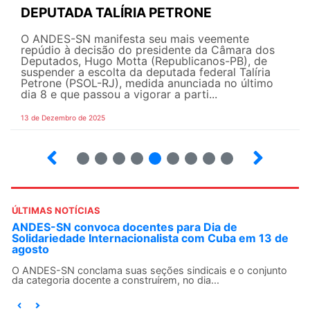
DEPUTADA TALÍRIA PETRONE
O ANDES-SN manifesta seu mais veemente
repúdio à decisão do presidente da Câmara dos
Deputados, Hugo Motta (Republicanos-PB), de
suspender a escolta da deputada federal Talíria
Petrone (PSOL-RJ), medida anunciada no último
dia 8 e que passou a vigorar a parti...
13 de Dezembro de 2025
4
5
6
7
8
9
10
12
ÚLTIMAS NOTÍCIAS
ANDES-SN convoca docentes para Dia de
Solidariedade Internacionalista com Cuba em 13 de
agosto
O ANDES-SN conclama suas seções sindicais e o conjunto
da categoria docente a construírem, no dia...