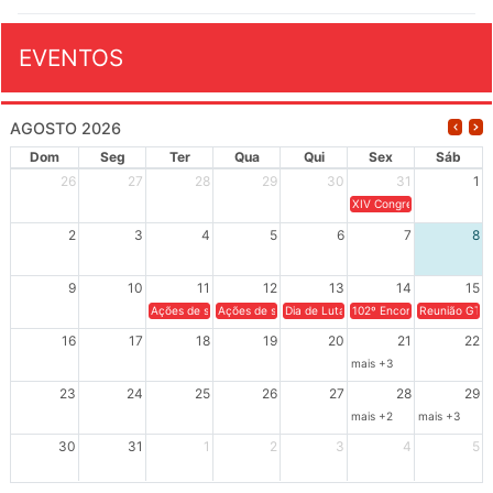
EVENTOS
AGOSTO 2026
Dom
Seg
Ter
Qua
Qui
Sex
Sáb
26
27
28
29
30
31
1
XIV Congresso Brasileiro 
2
3
4
5
6
7
8
9
10
11
12
13
14
15
Ações de solidariedade a Cuba no Rio Grande do Sul - 100 anos 
Ações de solidariedade a Cuba no Rio Grande do Su
Dia de Luta em Defesa de Cuba e da S
102º Encontro da Regional
Reunião GTPE
16
17
18
19
20
21
22
mais +3
23
24
25
26
27
28
29
mais +2
mais +3
30
31
1
2
3
4
5