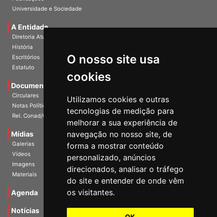
Universidade e Sociedade
A Entidade
Diretoria Atual
História
O nosso site usa
Escritórios
Estatuto
cookies
Documentos
Circulares
Utilizamos cookies e outras
Notas Políticas
tecnologias de medição para
Rel. Conad/Congresso
melhorar a sua experiência de
navegação no nosso site, de
Mídias
Galerias
forma a mostrar conteúdo
Vídeos
personalizado, anúncios
Imagens
direcionados, analisar o tráfego
Materiais
do site e entender de onde vêm
os visitantes.
Agenda
Notícias
OK