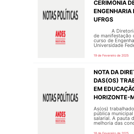
CERIMÔNIA D
ENGENHARIA 
UFRGS
A Diretoria do 
de manifestação 
curso de Engenhar
Universidade Feder
19 de Fevereiro de 2025
NOTA DA DIRE
DAS(OS) TRA
EM EDUCAÇÃO
HORIZONTE-
As(os) trabalhado
pública municipa
salarial. A pauta 
melhoria das cond
18 de Fevereiro de 2025