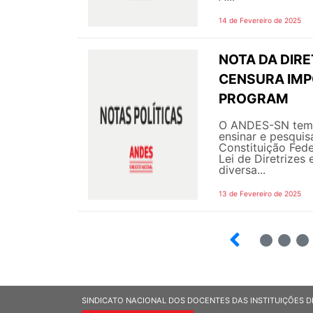
14 de Fevereiro de 2025
NOTA DA DIRE
CENSURA IMP
PROGRAM
O ANDES-SN tem h
ensinar e pesquis
Constituição Fed
Lei de Diretrizes
diversa...
13 de Fevereiro de 2025
17
18
19
SINDICATO NACIONAL DOS DOCENTES DAS INSTITUIÇÕES D