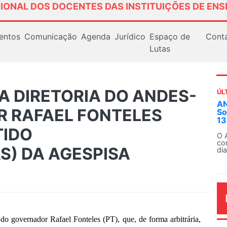
IONAL DOS DOCENTES DAS INSTITUIÇÕES DE ENS
entos
Comunicação
Agenda
Jurídico
Espaço de
Cont
Lutas
A DIRETORIA DO ANDES-
ÚL
AN
 RAFAEL FONTELES
So
13
TIDO
O 
co
) DA AGESPISA
dia
governador Rafael Fonteles (PT), que, de forma arbitrária,