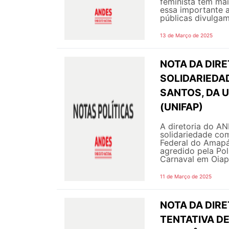
feminista tem mai
essa importante 
públicas divulga
13 de Março de 2025
NOTA DA DIRE
SOLIDARIEDA
SANTOS, DA 
(UNIFAP)
A diretoria do A
solidariedade com
Federal do Amapá
agredido pela Pol
Carnaval em Oiapo
11 de Março de 2025
NOTA DA DIRE
TENTATIVA D