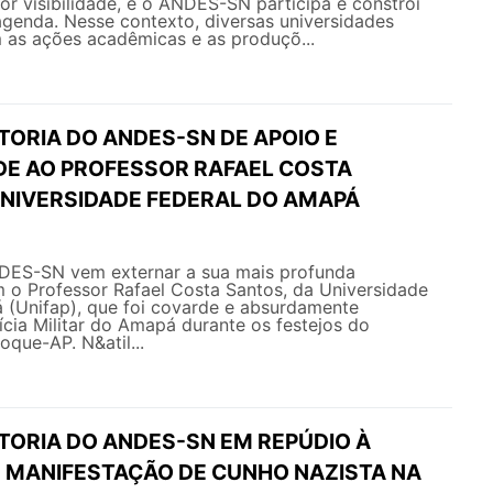
or visibilidade, e o ANDES-SN participa e constrói
agenda. Nesse contexto, diversas universidades
m as ações acadêmicas e as produçõ...
TORIA DO ANDES-SN DE APOIO E
DE AO PROFESSOR RAFAEL COSTA
UNIVERSIDADE FEDERAL DO AMAPÁ
NDES-SN vem externar a sua mais profunda
 o Professor Rafael Costa Santos, da Universidade
 (Unifap), que foi covarde e absurdamente
ícia Militar do Amapá durante os festejos do
que-AP. N&atil...
TORIA DO ANDES-SN EM REPÚDIO À
E MANIFESTAÇÃO DE CUNHO NAZISTA NA