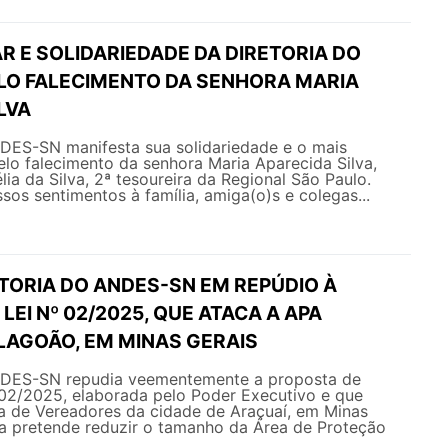
R E SOLIDARIEDADE DA DIRETORIA DO
LO FALECIMENTO DA SENHORA MARIA
LVA
NDES-SN manifesta sua solidariedade e o mais
lo falecimento da senhora Maria Aparecida Silva,
ia da Silva, 2ª tesoureira da Regional São Paulo.
os sentimentos à família, amiga(o)s e colegas...
TORIA DO ANDES-SN EM REPÚDIO À
LEI Nº 02/2025, QUE ATACA A APA
LAGOÃO, EM MINAS GERAIS
NDES-SN repudia veementemente a proposta de
 02/2025, elaborada pelo Poder Executivo e que
a de Vereadores da cidade de Araçuaí, em Minas
ta pretende reduzir o tamanho da Área de Proteção