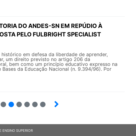
TORIA DO ANDES-SN EM REPÚDIO À
OSTA PELO FULBRIGHT SPECIALIST
istórico em defesa da liberdade de aprender,
ar, um direito previsto no artigo 206 da
eral, bem como um princípio educativo expresso na
 e Bases da Educação Nacional (n. 9.394/96). Por
20
21
22
23
24
25
E ENSINO SUPERIOR