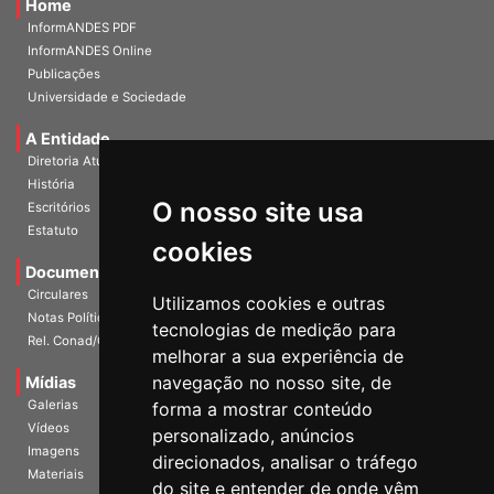
Home
InformANDES PDF
InformANDES Online
Publicações
Universidade e Sociedade
A Entidade
Diretoria Atual
História
O nosso site usa
Escritórios
Estatuto
cookies
Documentos
Circulares
Utilizamos cookies e outras
Notas Políticas
tecnologias de medição para
Rel. Conad/Congresso
melhorar a sua experiência de
navegação no nosso site, de
Mídias
Galerias
forma a mostrar conteúdo
Vídeos
personalizado, anúncios
Imagens
direcionados, analisar o tráfego
Materiais
do site e entender de onde vêm