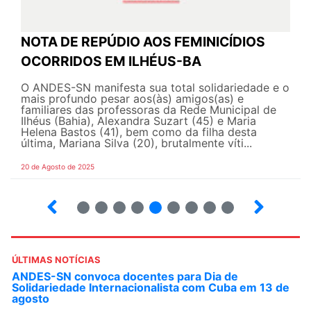
NOTA DE REPÚDIO AOS FEMINICÍDIOS
OCORRIDOS EM ILHÉUS-BA
O ANDES-SN manifesta sua total solidariedade e o
mais profundo pesar aos(às) amigos(as) e
familiares das professoras da Rede Municipal de
Ilhéus (Bahia), Alexandra Suzart (45) e Maria
Helena Bastos (41), bem como da filha desta
última, Mariana Silva (20), brutalmente víti...
20 de Agosto de 2025
10
12
13
14
15
16
17
18
ÚLTIMAS NOTÍCIAS
ANDES-SN convoca docentes para Dia de
Solidariedade Internacionalista com Cuba em 13 de
agosto