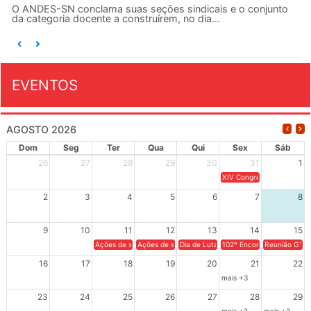
O ANDES-SN conclama suas seções sindicais e o conjunto
da categoria docente a construírem, no dia...
EVENTOS
AGOSTO 2026
Dom
Seg
Ter
Qua
Qui
Sex
Sáb
26
27
28
29
30
31
1
XIV Congresso Brasileiro 
2
3
4
5
6
7
8
9
10
11
12
13
14
15
Ações de solidariedade a Cuba no Rio Grande do Sul - 100 anos 
Ações de solidariedade a Cuba no Rio Grande do Su
Dia de Luta em Defesa de Cuba e da S
102º Encontro da Regional
Reunião GTPE
16
17
18
19
20
21
22
mais +3
23
24
25
26
27
28
29
mais +2
mais +3