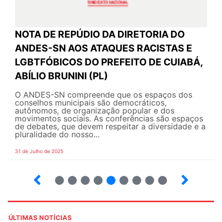
NOTA DE REPÚDIO DA DIRETORIA DO
ANDES-SN AOS ATAQUES RACISTAS E
LGBTFÓBICOS DO PREFEITO DE CUIABÁ,
ABÍLIO BRUNINI (PL)
O ANDES-SN compreende que os espaços dos
conselhos municipais são democráticos,
autônomos, de organização popular e dos
movimentos sociais. As conferências são espaços
de debates, que devem respeitar a diversidade e a
pluralidade do nosso...
31 de Julho de 2025
12
13
14
15
16
17
18
19
ÚLTIMAS NOTÍCIAS