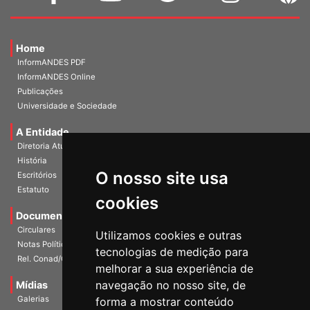
Home
InformANDES PDF
InformANDES Online
Publicações
Universidade e Sociedade
A Entidade
Diretoria Atual
História
O nosso site usa
Escritórios
Estatuto
cookies
Documentos
Circulares
Utilizamos cookies e outras
Notas Políticas
tecnologias de medição para
Rel. Conad/Congresso
melhorar a sua experiência de
navegação no nosso site, de
Mídias
Galerias
forma a mostrar conteúdo