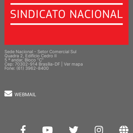
Sede Nacional - Setor Comercial Sul
Quadra 2, Edifício Cedro II
5 º andar, Bloco "C"
Cep: 70302-914 Brasília-DF |
Ver mapa
Fone: (61) 3962-8400
WEBMAIL