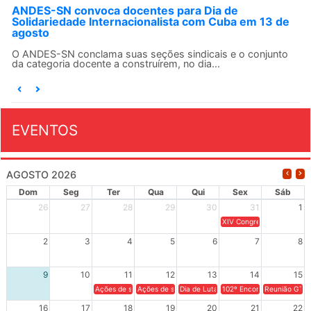
ANDES-SN convoca docentes para Dia de
Solidariedade Internacionalista com Cuba em 13 de
agosto
O ANDES-SN conclama suas seções sindicais e o conjunto
da categoria docente a construírem, no dia...
EVENTOS
AGOSTO 2026
Dom
Seg
Ter
Qua
Qui
Sex
Sáb
26
27
28
29
30
31
1
XIV Congresso Brasileiro 
2
3
4
5
6
7
8
9
10
11
12
13
14
15
Ações de solidariedade a Cuba no Rio Grande do Sul - 100 anos 
Ações de solidariedade a Cuba no Rio Grande do Su
Dia de Luta em Defesa de Cuba e da S
102º Encontro da Regional
Reunião GTPE
16
17
18
19
20
21
22