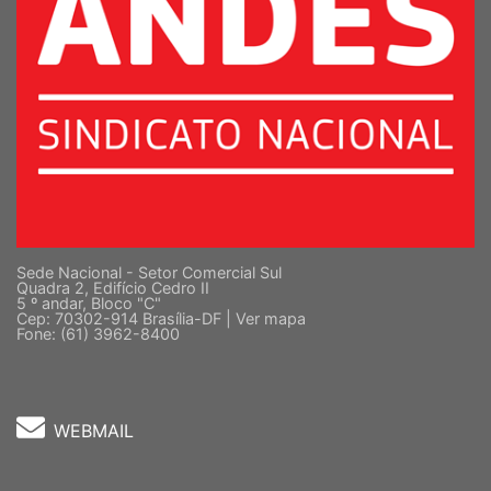
Sede Nacional - Setor Comercial Sul
Quadra 2, Edifício Cedro II
5 º andar, Bloco "C"
Cep: 70302-914 Brasília-DF |
Ver mapa
Fone: (61) 3962-8400
WEBMAIL