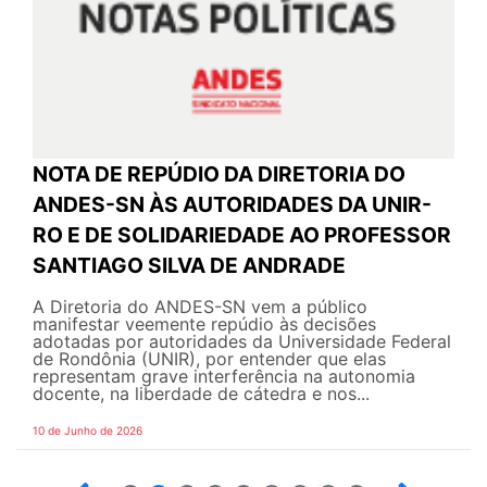
NOTA DE REPÚDIO DA DIRETORIA DO
ANDES-SN ÀS AUTORIDADES DA UNIR-
RO E DE SOLIDARIEDADE AO PROFESSOR
SANTIAGO SILVA DE ANDRADE
A Diretoria do ANDES-SN vem a público
manifestar veemente repúdio às decisões
adotadas por autoridades da Universidade Federal
de Rondônia (UNIR), por entender que elas
representam grave interferência na autonomia
docente, na liberdade de cátedra e nos...
10 de Junho de 2026
2
3
4
5
6
7
8
9