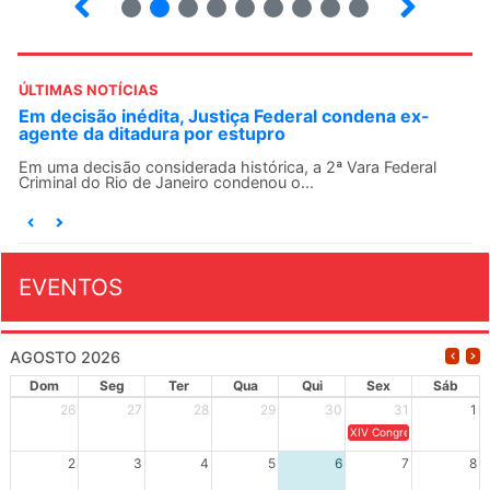
ÚLTIMAS NOTÍCIAS
Em decisão inédita, Justiça Federal condena ex-
agente da ditadura por estupro
Em uma decisão considerada histórica, a 2ª Vara Federal
Criminal do Rio de Janeiro condenou o...
EVENTOS
AGOSTO 2026
Dom
Seg
Ter
Qua
Qui
Sex
Sáb
26
27
28
29
30
31
1
XIV Congresso Brasileiro 
2
3
4
5
6
7
8