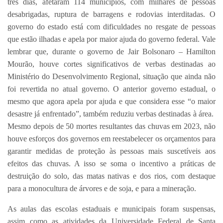
três dias, afetaram 114 municípios, com milhares de pessoas
desabrigadas, ruptura de barragens e rodovias interditadas. O
governo do estado está com dificuldades no resgate de pessoas
que estão ilhadas e apela por maior ajuda do governo federal. Vale
lembrar que, durante o governo de Jair Bolsonaro – Hamilton
Mourão, houve cortes significativos de verbas destinadas ao
Ministério do Desenvolvimento Regional, situação que ainda não
foi revertida no atual governo. O anterior governo estadual, o
mesmo que agora apela por ajuda e que considera esse “o maior
desastre já enfrentado”, também reduziu verbas destinadas à área.
Mesmo depois de 50 mortes resultantes das chuvas em 2023, não
houve esforços dos governos em reestabelecer os orçamentos para
garantir medidas de proteção às pessoas mais suscetíveis aos
efeitos das chuvas. A isso se soma o incentivo a práticas de
destruição do solo, das matas nativas e dos rios, com destaque
para a monocultura de árvores e de soja, e para a mineração.
As aulas das escolas estaduais e municipais foram suspensas,
assim como as atividades da Universidade Federal de Santa