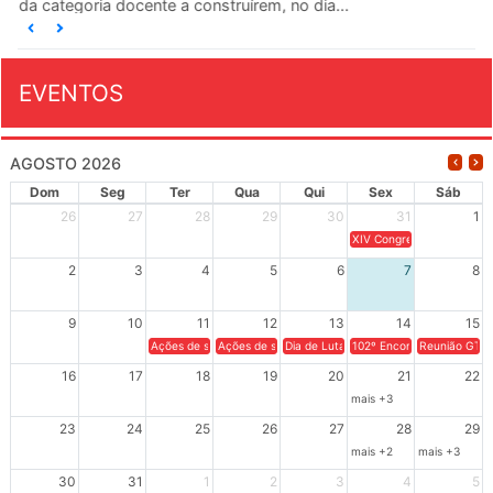
da categoria docente a construírem, no dia...
EVENTOS
AGOSTO 2026
Dom
Seg
Ter
Qua
Qui
Sex
Sáb
26
27
28
29
30
31
1
XIV Congresso Brasileiro 
2
3
4
5
6
7
8
9
10
11
12
13
14
15
Ações de solidariedade a Cuba no Rio Grande do Sul - 100 anos 
Ações de solidariedade a Cuba no Rio Grande do Su
Dia de Luta em Defesa de Cuba e da S
102º Encontro da Regional
Reunião GTPE
16
17
18
19
20
21
22
mais +3
23
24
25
26
27
28
29
mais +2
mais +3