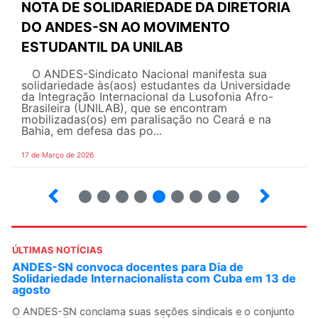
NOTA DE SOLIDARIEDADE DA DIRETORIA
DO ANDES-SN AO MOVIMENTO
ESTUDANTIL DA UNILAB
O ANDES-Sindicato Nacional manifesta sua
solidariedade às(aos) estudantes da Universidade
da Integração Internacional da Lusofonia Afro-
Brasileira (UNILAB), que se encontram
mobilizadas(os) em paralisação no Ceará e na
Bahia, em defesa das po...
17 de Março de 2026
2
3
4
5
6
7
8
9
ÚLTIMAS NOTÍCIAS
ANDES-SN convoca docentes para Dia de
Solidariedade Internacionalista com Cuba em 13 de
agosto
O ANDES-SN conclama suas seções sindicais e o conjunto