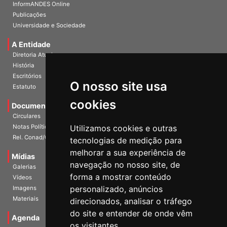
InformANDES PDF
InformANDES Online
Publicações
Universidade e Sociedade
A Entidade
Diretoria Atual
História
O nosso site usa
Escritórios
Estatuto
cookies
Documentos
Circulares
Utilizamos cookies e outras
Notas Políticas
tecnologias de medição para
Rel. Conad/Congresso
melhorar a sua experiência de
navegação no nosso site, de
Mídias
Galerias
forma a mostrar conteúdo
Vídeos
personalizado, anúncios
Imagens
direcionados, analisar o tráfego
Materiais
do site e entender de onde vêm
os visitantes.
Agenda