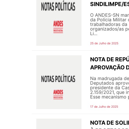
SINDILIMPE/E
O ANDES-SN manif
da Polícia Militar
trabalhadoras da 
organizados/as p
Li...
25 de Julho de 2025
NOTA DE REPÚ
APROVAÇÃO D
Na madrugada des
Deputados aprovo
presidente da Cas
2.159/2021, que i
Esse mecanismo p
17 de Julho de 2025
NOTA DE SOL