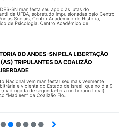
NDES-SN manifesta seu apoio às lutas do
ntil da UFBA, sobretudo impulsionadas pelo Centro
ncias Sociais, Centro Acadêmico de História,
ico de Psicologia, Centro Acadêmico de
ETORIA DO ANDES-SN PELA LIBERTAÇÃO
S(AS) TRIPULANTES DA COALIZÃO
LIBERDADE
o Nacional vem manifestar seu mais veemente
itrária e violenta do Estado de Israel, que no dia 9
 (madrugada de segunda-feira no horário local)
co “Madleen” da Coalizão Flo...
15
16
17
18
19
20