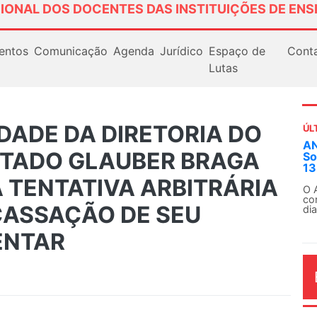
IONAL DOS DOCENTES DAS INSTITUIÇÕES DE ENS
entos
Comunicação
Agenda
Jurídico
Espaço de
Cont
Lutas
DADE DA DIRETORIA DO
ÚL
AN
UTADO GLAUBER BRAGA
So
13
À TENTATIVA ARBITRÁRIA
O 
co
CASSAÇÃO DE SEU
dia
ENTAR