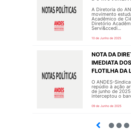
A Diretoria do A
movimento estuda
Acadêmico de Ciê
Diretório Acadêm
Servi&ccedi...
10 de Junho de 2025
NOTA DA DIR
IMEDIATA DO
FLOTILHA DA 
O ANDES-Sindicat
repúdio à ação arb
de junho de 2025
interceptou o bar
09 de Junho de 2025
12
13
14