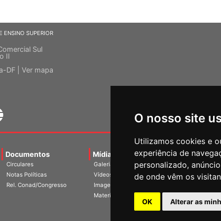
E ENSINO SUPERIOR
Comercial Sul
o II
ia-DF |
Ver mapa
O nosso site u
Utilizamos cookies e o
experiência de navega
Documentos
Mídias
Agenda
Notíci
personalizado, anúncios
Circulares
Galerias
Notas Políticas
Vídeos
de onde vêm os visitan
Rel. Conad/Congresso
Imagens
Materiais
OK
Alterar as min