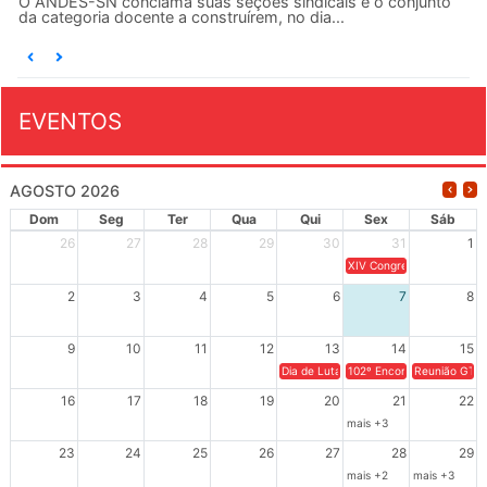
O ANDES-SN conclama suas seções sindicais e o conjunto
da categoria docente a construírem, no dia...
EVENTOS
AGOSTO 2026
Dom
Seg
Ter
Qua
Qui
Sex
Sáb
26
27
28
29
30
31
1
XIV Congresso Brasileiro 
2
3
4
5
6
7
8
9
10
11
12
13
14
15
Dia de Luta em Defesa de Cuba e da S
102º Encontro da Regional
Reunião GTPE
16
17
18
19
20
21
22
mais +3
23
24
25
26
27
28
29
mais +2
mais +3