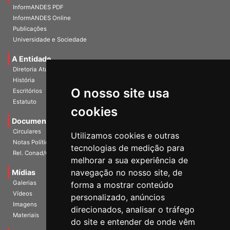
InformANDES PDF
InformANDES Online
Publicações
Universidade e Sociedade
A Entidade
Diretoria Atual
História
O nosso site usa
Escritórios
Estatuto
cookies
Documentos
Circulares
Utilizamos cookies e outras
Notas Políticas
tecnologias de medição para
Rel. Conad/Congresso
melhorar a sua experiência de
navegação no nosso site, de
Mídias
Galerias
forma a mostrar conteúdo
Vídeos
personalizado, anúncios
Imagens
direcionados, analisar o tráfego
Materiais
do site e entender de onde vêm