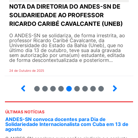
NOTA DA DIRETORIA DO ANDES-SN DE
SOLIDARIEDADE AO PROFESSOR
RICARDO CARIBÉ CAVALCANTE (UNEB)
O ANDES-SN se solidariza, de forma irrestrita, ao
professor Ricardo Caribé Cavalcante, da
Universidade do Estado da Bahia (Uneb), que no
último dia 13 de outubro, teve sua aula gravada
sem autorização por uma(um) estudante, editada
de forma descontextualizada e posteriorm...
24 de Outubro de 2025
7
8
9
10
12
13
14
15
ÚLTIMAS NOTÍCIAS
ANDES-SN convoca docentes para Dia de
Solidariedade Internacionalista com Cuba em 13 de
agosto