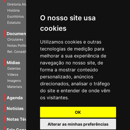
Diretoria Atual
História
O nosso site usa
Escritórios
Estatuto
cookies
Documentos
Circulares
Utilizamos cookies e outras
Notas Políticas
tecnologias de medição para
Rel. Conad/Congresso
melhorar a sua experiência de
navegação no nosso site, de
Mídias
Galerias
forma a mostrar conteúdo
Vídeos
personalizado, anúncios
Imagens
direcionados, analisar o tráfego
Materiais
do site e entender de onde vêm
os visitantes.
Agenda
Notícias
OK
Notas Técnicas
Alterar as minhas preferências
Fale Conocsco