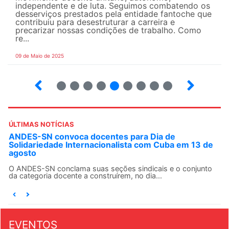
independente e de luta. Seguimos combatendo os
desserviços prestados pela entidade fantoche que
contribuiu para desestruturar a carreira e
precarizar nossas condições de trabalho. Como
re...
09 de Maio de 2025
14
15
16
17
18
19
20
21
22
ÚLTIMAS NOTÍCIAS
ANDES-SN convoca docentes para Dia de
Solidariedade Internacionalista com Cuba em 13 de
agosto
O ANDES-SN conclama suas seções sindicais e o conjunto
da categoria docente a construírem, no dia...
EVENTOS