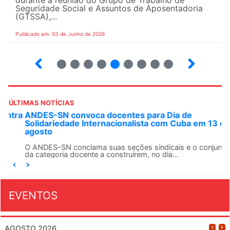
Seguridade Social e Assuntos de Aposentadoria
(GTSSA),...
Publicado em: 03 de Junho de 2026
3
4
5
6
7
8
9
10
ÚLTIMAS NOTÍCIAS
ANDES-SN convoca docentes para Dia de
Solidariedade Internacionalista com Cuba em 13 de
agosto
O ANDES-SN conclama suas seções sindicais e o conjunto
da categoria docente a construírem, no dia...
EVENTOS