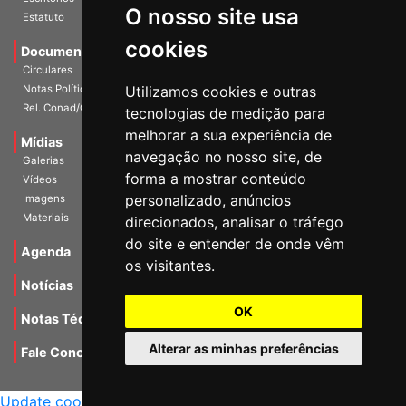
O nosso site usa
Escritórios
Estatuto
cookies
Documentos
Circulares
Utilizamos cookies e outras
Notas Políticas
tecnologias de medição para
Rel. Conad/Congresso
melhorar a sua experiência de
navegação no nosso site, de
Mídias
Galerias
forma a mostrar conteúdo
Vídeos
personalizado, anúncios
Imagens
direcionados, analisar o tráfego
Materiais
do site e entender de onde vêm
os visitantes.
Agenda
Notícias
OK
Notas Técnicas
Alterar as minhas preferências
Fale Conocsco
MANTIDO POR Camaleão Soft