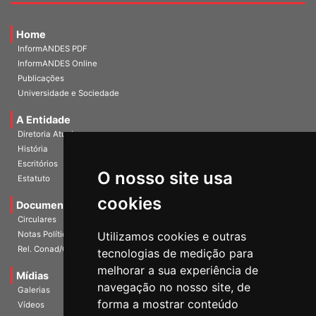
Home
InformANDES PDF
InformANDES Online
Publicações
Universidade e Sociedade
A Entidade
Diretoria Atual
História
O nosso site usa
Escritórios
Estatuto
cookies
Documentos
Circulares
Utilizamos cookies e outras
Notas Políticas
tecnologias de medição para
Rel. Conad/Congresso
melhorar a sua experiência de
navegação no nosso site, de
Mídias
Galerias
forma a mostrar conteúdo
Vídeos