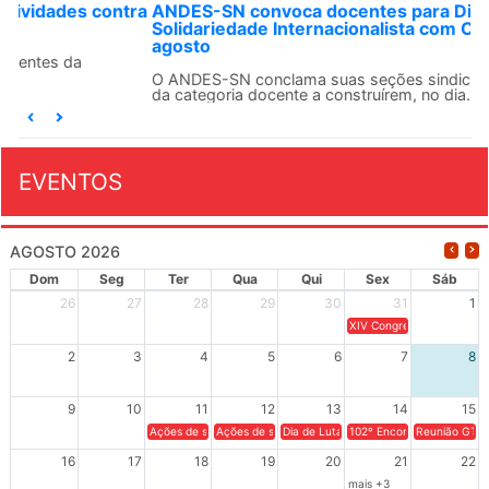
ANDES-SN convoca docentes para Dia de
Solidariedade Internacionalista com Cuba em 13 de
agosto
O ANDES-SN conclama suas seções sindicais e o conjunto
da categoria docente a construírem, no dia...
EVENTOS
AGOSTO 2026
Dom
Seg
Ter
Qua
Qui
Sex
Sáb
26
27
28
29
30
31
1
XIV Congresso Brasileiro 
2
3
4
5
6
7
8
9
10
11
12
13
14
15
Ações de solidariedade a Cuba no Rio Grande do Sul - 100 anos 
Ações de solidariedade a Cuba no Rio Grande do Su
Dia de Luta em Defesa de Cuba e da S
102º Encontro da Regional
Reunião GTPE
16
17
18
19
20
21
22