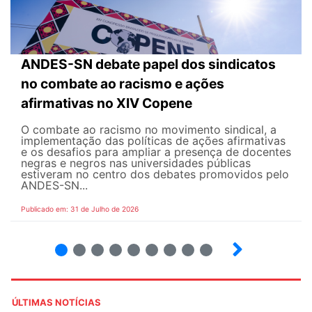
ANDES-SN debate papel dos sindicatos
no combate ao racismo e ações
afirmativas no XIV Copene
O combate ao racismo no movimento sindical, a
implementação das políticas de ações afirmativas
e os desafios para ampliar a presença de docentes
negras e negros nas universidades públicas
estiveram no centro dos debates promovidos pelo
ANDES-SN...
Publicado em: 31 de Julho de 2026
2
3
4
5
6
7
8
9
ÚLTIMAS NOTÍCIAS