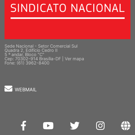
Sede Nacional - Setor Comercial Sul
Quadra 2, Edifício Cedro II
5 º andar, Bloco "C"
Cep: 70302-914 Brasília-DF |
Ver mapa
Fone: (61) 3962-8400
WEBMAIL