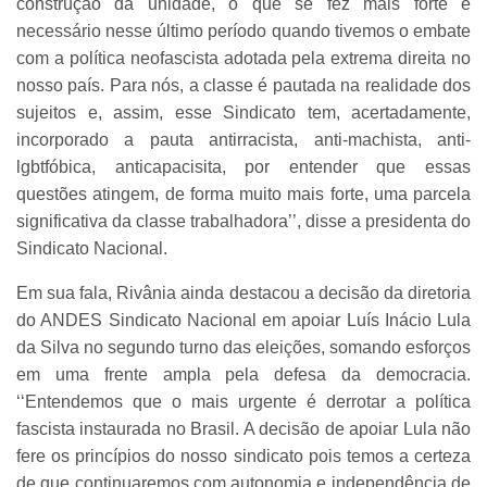
construção da unidade, o que se fez mais forte e
necessário nesse último período quando tivemos o embate
com a política neofascista adotada pela extrema direita no
nosso país. Para nós, a classe é pautada na realidade dos
sujeitos e, assim, esse Sindicato tem, acertadamente,
incorporado a pauta antirracista, anti-machista, anti-
lgbtfóbica, anticapacisita, por entender que essas
questões atingem, de forma muito mais forte, uma parcela
significativa da classe trabalhadora’’, disse a presidenta do
Sindicato Nacional.
Em sua fala, Rivânia ainda destacou a decisão da diretoria
do ANDES Sindicato Nacional em apoiar Luís Inácio Lula
da Silva no segundo turno das eleições, somando esforços
em uma frente ampla pela defesa da democracia.
‘‘Entendemos que o mais urgente é derrotar a política
fascista instaurada no Brasil. A decisão de apoiar Lula não
fere os princípios do nosso sindicato pois temos a certeza
de que continuaremos com autonomia e independência de