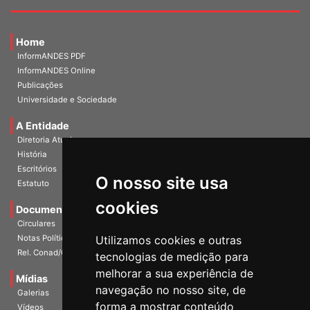
Home
InformANDES PDF
InformANDES Online
Publicações
Universidade e Sociedade
A Entidade
Diretoria Atual
História
Escritórios
O nosso site usa
Estatuto
cookies
Documentos
Circulares
Notas Políticas
Utilizamos cookies e outras
Rel. Conad/Congresso
tecnologias de medição para
melhorar a sua experiência de
Mídias
navegação no nosso site, de
Galerias
forma a mostrar conteúdo
Vídeos