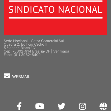
Sede Nacional - Setor Comercial Sul
Quadra 2, Edifício Cedro II
5 º andar, Bloco "C"
Cep: 70302-914 Brasília-DF |
Ver mapa
Fone: (61) 3962-8400
WEBMAIL