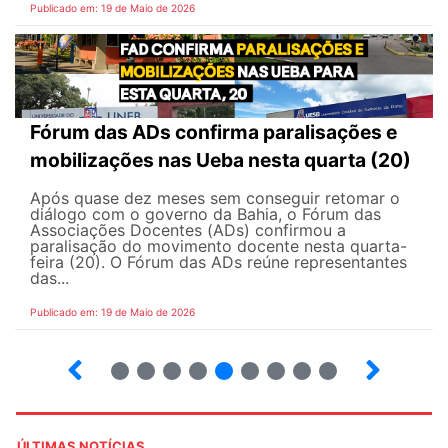
Publicado em: 19 de Maio de 2026
Fórum das ADs confirma paralisações e
mobilizações nas Ueba nesta quarta (20)
Após quase dez meses sem conseguir retomar o
diálogo com o governo da Bahia, o Fórum das
Associações Docentes (ADs) confirmou a
paralisação do movimento docente nesta quarta-
feira (20). O Fórum das ADs reúne representantes
das...
Publicado em: 19 de Maio de 2026
5
6
7
8
9
10
12
13
ÚLTIMAS NOTÍCIAS