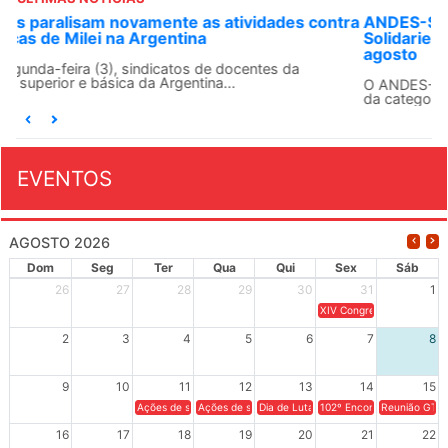
ra
ANDES-SN convoca docentes para Dia de
Solidariedade Internacionalista com Cuba em 13 de
agosto
O ANDES-SN conclama suas seções sindicais e o conjunto
da categoria docente a construírem, no dia...
EVENTOS
AGOSTO 2026
Dom
Seg
Ter
Qua
Qui
Sex
Sáb
26
27
28
29
30
31
1
XIV Congresso Brasileiro 
2
3
4
5
6
7
8
9
10
11
12
13
14
15
Ações de solidariedade a Cuba no Rio Grande do Sul - 100 anos 
Ações de solidariedade a Cuba no Rio Grande do Su
Dia de Luta em Defesa de Cuba e da S
102º Encontro da Regional
Reunião GTPE
16
17
18
19
20
21
22