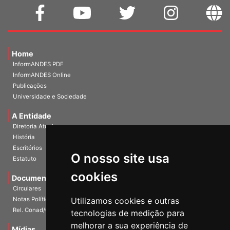
Home
InformANDES PDF
InformANDES Online
Publicações
Universidade e Sociedade
A Entidade
Diretoria Atual
História
O nosso site usa
Escritórios
Estatuto
cookies
Documentos
Circulares
Utilizamos cookies e outras
Notas Políticas
tecnologias de medição para
Rel. Conad/Congresso
melhorar a sua experiência de