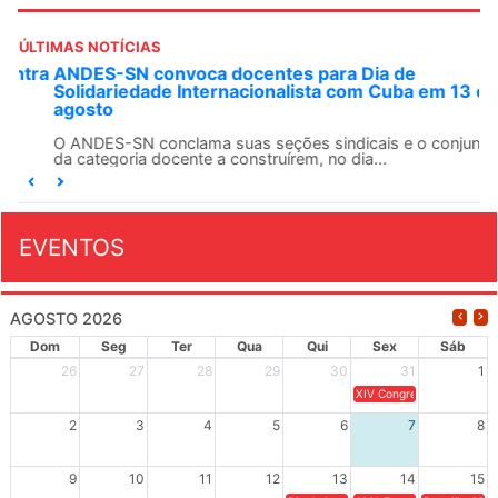
ÚLTIMAS NOTÍCIAS
ANDES-SN convoca docentes para Dia de
Solidariedade Internacionalista com Cuba em 13 de
agosto
O ANDES-SN conclama suas seções sindicais e o conjunto
da categoria docente a construírem, no dia...
EVENTOS
AGOSTO 2026
Dom
Seg
Ter
Qua
Qui
Sex
Sáb
26
27
28
29
30
31
1
XIV Congresso Brasileiro 
2
3
4
5
6
7
8
9
10
11
12
13
14
15