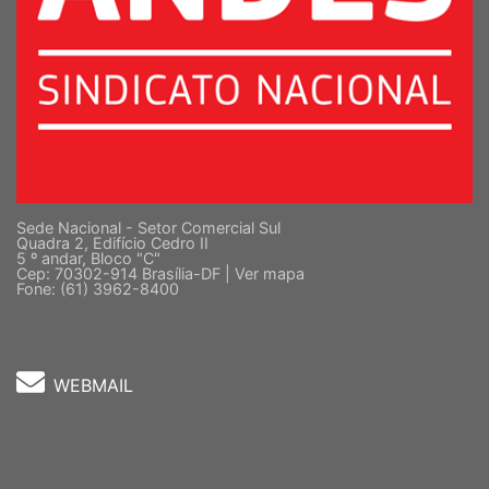
Sede Nacional - Setor Comercial Sul
Quadra 2, Edifício Cedro II
5 º andar, Bloco "C"
Cep: 70302-914 Brasília-DF |
Ver mapa
Fone: (61) 3962-8400
WEBMAIL