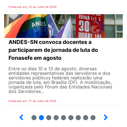
Publicado em: 22 de Julho de 2026
ANDES-SN convoca docentes a
participarem de jornada de luta do
Fonasefe em agosto
Entre os dias 10 e 13 de agosto, diversas
entidades representativas das servidoras e dos
servidores públicos federais realizarão uma
jornada de luta, em Brasília (DF). A mobilização,
organizada pelo Fórum das Entidades Nacionais
dos Servidores...
Publicado em: 21 de Julho de 2026
2
3
4
5
6
7
8
9