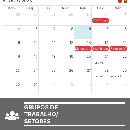
Dom
Seg
Ter
Qua
Qui
Sex
Sáb
26
27
28
29
30
31
1
XIV Congresso Brasileiro 
2
3
4
5
6
7
8
9
10
11
12
13
14
15
Dia de Luta em Defesa de Cuba e da S
102º Encontro da Regional
Reunião GTPE
16
17
18
19
20
21
22
mais +3
23
24
25
26
27
28
29
mais +2
mais +3
30
31
1
2
3
4
5
GRUPOS DE
TRABALHO/
SETORES