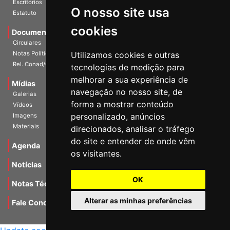
Estatuto
O nosso site usa
Documentos
cookies
Circulares
Notas Políticas
Utilizamos cookies e outras
Rel. Conad/Congresso
tecnologias de medição para
Mídias
melhorar a sua experiência de
Galerias
navegação no nosso site, de
Vídeos
forma a mostrar conteúdo
Imagens
personalizado, anúncios
Materiais
direcionados, analisar o tráfego
Agenda
do site e entender de onde vêm
os visitantes.
Notícias
Notas Técnicas
OK
Fale Conocsco
Alterar as minhas preferências
MANTIDO POR Camaleão Soft
Update cookies preferences