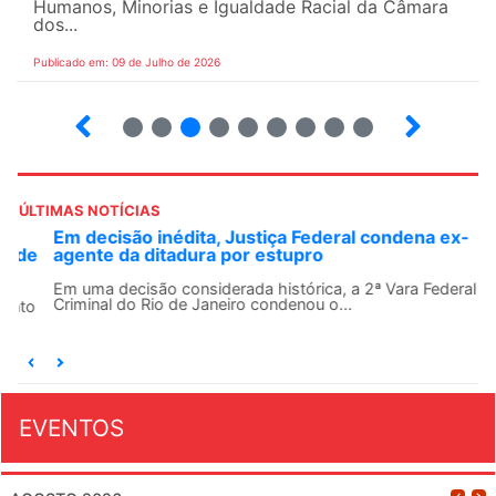
Humanos, Minorias e Igualdade Racial da Câmara
dos...
Publicado em: 09 de Julho de 2026
2
3
4
5
6
7
8
9
ÚLTIMAS NOTÍCIAS
Em decisão inédita, Justiça Federal condena ex-
agente da ditadura por estupro
Em uma decisão considerada histórica, a 2ª Vara Federal
Criminal do Rio de Janeiro condenou o...
EVENTOS
AGOSTO 2026