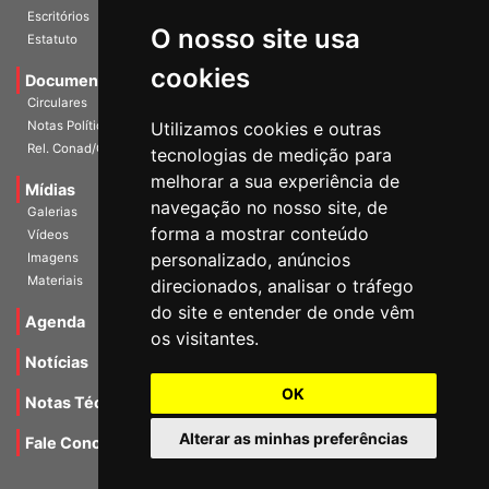
História
O nosso site usa
Escritórios
Estatuto
cookies
Documentos
Circulares
Utilizamos cookies e outras
Notas Políticas
tecnologias de medição para
Rel. Conad/Congresso
melhorar a sua experiência de
navegação no nosso site, de
Mídias
Galerias
forma a mostrar conteúdo
Vídeos
personalizado, anúncios
Imagens
direcionados, analisar o tráfego
Materiais
do site e entender de onde vêm
os visitantes.
Agenda
Notícias
OK
Notas Técnicas
Alterar as minhas preferências
Fale Conocsco