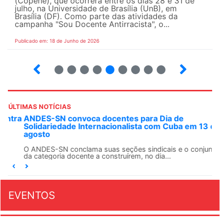
(Copene), que ocorrerá entre os dias 28 e 31 de
julho, na Universidade de Brasília (UnB), em
Brasília (DF). Como parte das atividades da
campanha "Sou Docente Antirracista", o...
Publicado em: 18 de Junho de 2026
2
3
4
5
6
7
8
9
10
ÚLTIMAS NOTÍCIAS
ANDES-SN convoca docentes para Dia de
Solidariedade Internacionalista com Cuba em 13 de
agosto
O ANDES-SN conclama suas seções sindicais e o conjunto
da categoria docente a construírem, no dia...
EVENTOS