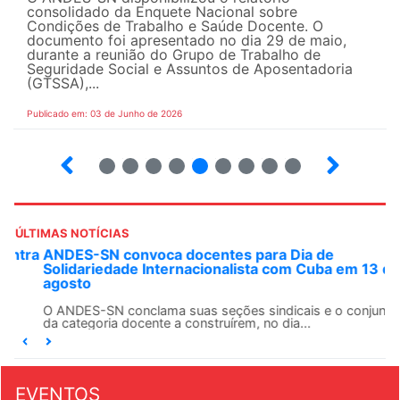
consolidado da Enquete Nacional sobre
Condições de Trabalho e Saúde Docente. O
documento foi apresentado no dia 29 de maio,
durante a reunião do Grupo de Trabalho de
Seguridade Social e Assuntos de Aposentadoria
(GTSSA),...
Publicado em: 03 de Junho de 2026
3
4
5
6
7
8
9
10
ÚLTIMAS NOTÍCIAS
ANDES-SN convoca docentes para Dia de
Solidariedade Internacionalista com Cuba em 13 de
agosto
O ANDES-SN conclama suas seções sindicais e o conjunto
da categoria docente a construírem, no dia...