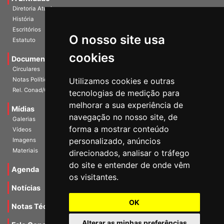
A Entidade
Diretoria Atual
História
O nosso site usa
Escritórios
Estatuto
cookies
Documentos
Circulares
Utilizamos cookies e outras
Notas Políticas
tecnologias de medição para
Rel. Conad/Congresso
melhorar a sua experiência de
navegação no nosso site, de
Mídias
Galerias
forma a mostrar conteúdo
Vídeos
personalizado, anúncios
Imagens
direcionados, analisar o tráfego
Materiais
do site e entender de onde vêm
os visitantes.
Agenda
Notícias
OK
Notas Técnicas
Alterar as minhas preferências