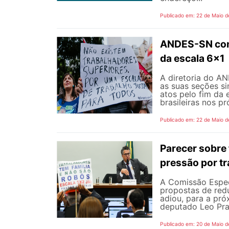
Publicado em: 22 de Maio d
ANDES-SN conv
da escala 6x1
A diretoria do A
as suas seções si
atos pelo fim da 
brasileiras nos p
Publicado em: 22 de Maio d
Parecer sobre 
pressão por tr
A Comissão Espec
propostas de redu
adiou, para a pró
deputado Leo Pra
Publicado em: 20 de Maio d