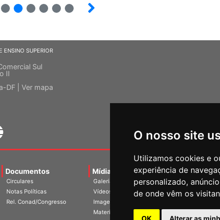
8
9
10
12
13
E ENSINO SUPERIOR
Comercial Sul
o II
ia-DF |
Ver mapa
O nosso site u
Utilizamos cookies e o
experiência de navega
Documentos
Mídias
Agenda
Notíci
personalizado, anúncios
Circulares
Galerias
Notas Políticas
Vídeos
de onde vêm os visitan
Rel. Conad/Congresso
Imagens
Materiais
OK
Alterar as min