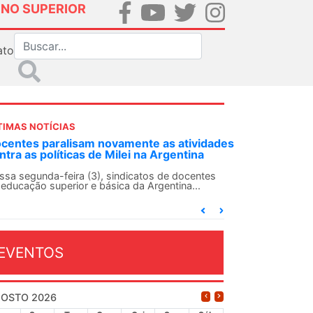
INO SUPERIOR
ato
TIMAS NOTÍCIAS
ANDES-SN convoca docentes para Dia de
Solidariedade Internacionalista com Cuba em
13 de agosto
O ANDES-SN conclama suas seções sindicais e o
conjunto da categoria docente a construírem, no
dia...
EVENTOS
OSTO 2026