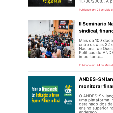
11.738/2008). A p
Publicado em: 25 de Maio d
II Seminário 
sindical, fina
Mais de 100 docen
entre os dias 22 
Nacional de Quest
Políticas do AND
importante...
Publicado em: 24 de Maio 
ANDES-SN lanç
monitorar fin
O ANDES-SN lançou
uma plataforma i
detalhado dos dad
ensino superior n
endereço...