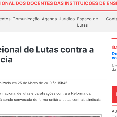
IONAL DOS DOCENTES DAS INSTITUIÇÕES DE ENS
entos
Comunicação
Agenda
Jurídico
Espaço de
Cont
Lutas
ional de Lutas contra a
ÚL
Docentes paralisam novamente as atividades
cia
contra as políticas de Milei na Argentina
Nessa segunda-feira (3), sindicatos de docentes
da educação superior e básica da Argentina...
alizado em 25 de Março de 2019 às 15h45
ia nacional de lutas e paralisações contra a Reforma da
á sendo convocada de forma unitária pelas centrais sindicais
AG