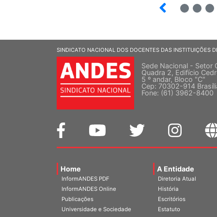
5
6
7
SINDICATO NACIONAL DOS DOCENTES DAS INSTITUIÇÕES D
Sede Nacional - Setor 
Quadra 2, Edifício Cedr
5 º andar, Bloco "C"
Cep: 70302-914 Brasíl
Fone: (61) 3962-8400
Home
A Entidade
InformANDES PDF
Diretoria Atual
InformANDES Online
História
Publicações
Escritórios
Universidade e Sociedade
Estatuto