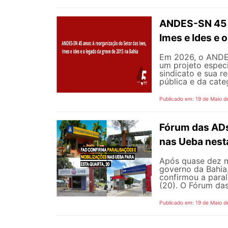
ANDES-SN 45 a
Imes e Ides e 
Em 2026, o ANDES
um projeto especi
sindicato e sua r
pública e da cate
Publicado em: 19 de Maio d
Fórum das ADs
nas Ueba nest
Após quase dez m
governo da Bahia
confirmou a para
(20). O Fórum das
Publicado em: 19 de Maio d