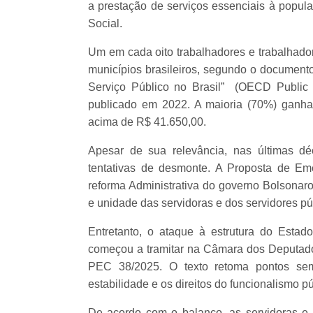
a prestação de serviços essenciais à popu
Social.
Um em cada oito trabalhadores e trabalhador
municípios brasileiros, segundo o documen
Serviço Público no Brasil” (OECD Public S
publicado em 2022. A maioria (70%) ganh
acima de R$ 41.650,00.
Apesar de sua relevância, nas últimas dé
tentativas de desmonte. A Proposta de E
reforma Administrativa do governo Bolsonaro
e unidade das servidoras e dos servidores pú
Entretanto, o ataque à estrutura do Estado 
começou a tramitar na Câmara dos Deputado
PEC 38/2025. O texto retoma pontos s
estabilidade e os direitos do funcionalismo p
De acordo com o balanço, as servidoras e 