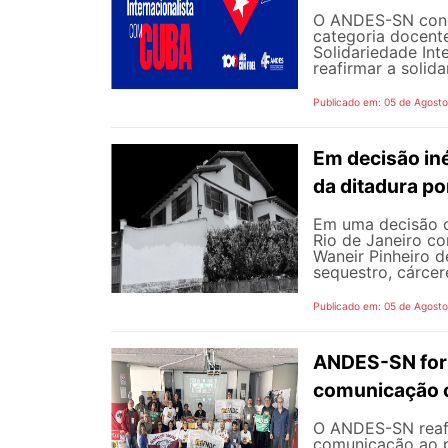
O ANDES-SN concl
categoria docente
Solidariedade Int
reafirmar a solida
Publicado em: 05 de Agost
Em decisão iné
da ditadura p
Em uma decisão co
Rio de Janeiro c
Waneir Pinheiro 
sequestro, cárcere
Publicado em: 05 de Agost
ANDES-SN fort
comunicação c
O ANDES-SN reafi
comunicação ao p