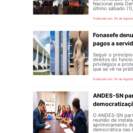
Nacional pela De
último sábado (1),
Publicado em: 04 de Agost
Fonasefe denu
pagos a servi
Seguir o princípi
direitos do funci
privilégios e pro
que se vê na prát
Publicado em: 04 de Agost
ANDES-SN part
democratizaçã
O ANDES-SN partic
reunião de instal
aprimoramento do
democrática nas I