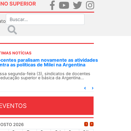
INO SUPERIOR
ato
TIMAS NOTÍCIAS
DES-SN convoca docentes para Dia de
lidariedade Internacionalista com Cuba em
 de agosto
ANDES-SN conclama suas seções sindicais e o
njunto da categoria docente a construírem, no
...
EVENTOS
OSTO 2026