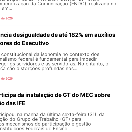
mocratização da Comunicação (FNDC), realizada no
 em...
o de 2026
ncia desigualdade de até 182% em auxílios
dores do Executivo
o constitucional da isonomia no contexto dos
onalismo federal é fundamental para impedir
teger os servidores e as servidoras. No entanto, o
ica são distorções profundas nos...
o de 2026
icipa da instalação de GT do MEC sobre
o das IFE
ipou, na manhã da última sexta-feira (31), da
ação do Grupo de Trabalho (GT) para
s mecanismos de participação e gestão
nstituições Federais de Ensino...