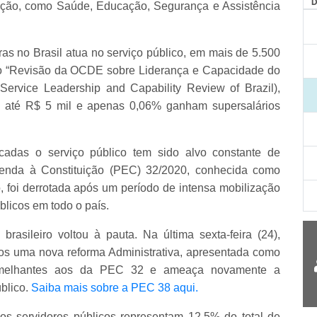
lação, como Saúde, Educação, Segurança e Assistência
as no Brasil atua no serviço público, em mais de 5.500
to “Revisão da OCDE sobre Liderança e Capacidade do
ervice Leadership and Capability Review of Brazil),
a até R$ 5 mil e apenas 0,06% ganham supersalários
cadas o serviço público tem sido alvo constante de
menda à Constituição (PEC) 32/2020, conhecida como
, foi derrotada após um período de intensa mobilização
blicos em todo o país.
brasileiro voltou à pauta. Na última sexta-feira (24),
s uma nova reforma Administrativa, apresentada como
emelhantes aos da PEC 32 e ameaça novamente a
úblico.
Saiba mais sobre a PEC 38 aqui.
os servidores públicos representam 12,5% do total de