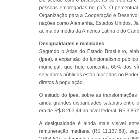
pessoas empregadas no país. O percentua
Organização para a Cooperação e Desenvol
nações como Alemanha, Estados Unidos, J
acima da média da América Latina e do Carib
Desigualdades e realidades
Segundo o Atlas do Estado Brasileiro, ela
(Ipea), a expansão do funcionalismo público
municipal, que hoje concentra 60% dos ví
servidores públicos estão alocados no Poder 
diretos à população.
O estudo do Ipea, sobre as transformações n
ainda grandes disparidades salariais entre
era de R$ 8.263,44 no nível federal, R$ 3.86
A desigualdade é ainda mais visível entr
remuneração mediana (R$ 11.137,68), segu
2.694,60), justamente o que reúne quase 95% 