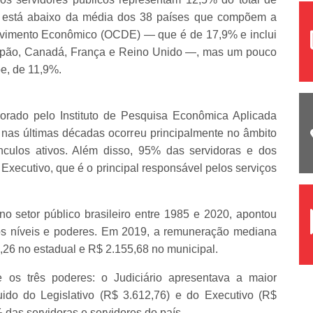
l está abaixo da média dos 38 países que compõem a
vimento Econômico (OCDE) — que é de 17,9% e inclui
apão, Canadá, França e Reino Unido —, mas um pouco
e, de 11,9%.
borado pelo Instituto de Pesquisa Econômica Aplicada
 nas últimas décadas ocorreu principalmente no âmbito
nculos ativos. Além disso, 95% das servidoras e dos
Executivo, que é o principal responsável pelos serviços
o setor público brasileiro entre 1985 e 2020, apontou
 os níveis e poderes. Em 2019, a remuneração mediana
2,26 no estadual e R$ 2.155,68 no municipal.
e os três poderes: o Judiciário apresentava a maior
ido do Legislativo (R$ 3.612,76) e do Executivo (R$
das servidoras e servidores do país.