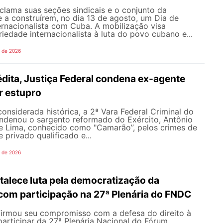
ama suas seções sindicais e o conjunto da
 a construírem, no dia 13 de agosto, um Dia de
ernacionalista com Cuba. A mobilização visa
riedade internacionalista à luta do povo cubano e...
o de 2026
dita, Justiça Federal condena ex-agente
or estupro
nsiderada histórica, a 2ª Vara Federal Criminal do
ondenou o sargento reformado do Exército, Antônio
de Lima, conhecido como "Camarão”, pelos crimes de
 privado qualificado e...
o de 2026
alece luta pela democratização da
om participação na 27ª Plenária do FNDC
rmou seu compromisso com a defesa do direito à
articipar da 27ª Plenária Nacional do Fórum