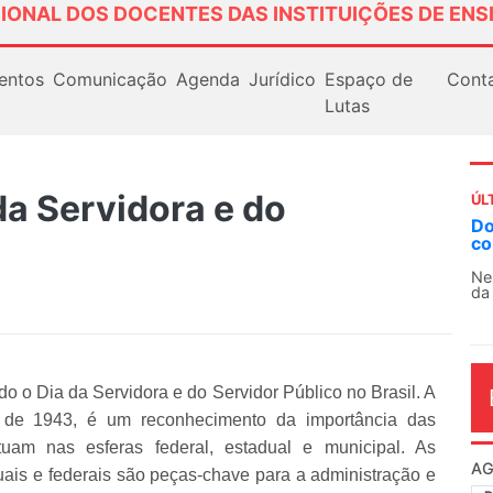
IONAL DOS DOCENTES DAS INSTITUIÇÕES DE ENS
entos
Comunicação
Agenda
Jurídico
Espaço de
Cont
Lutas
da Servidora e do
ÚL
Docentes paralisam novamente as atividades
AN
contra as políticas de Milei na Argentina
So
13
Nessa segunda-feira (3), sindicatos de docentes
da educação superior e básica da Argentina...
O 
co
dia
do o Dia da Servidora e do Servidor Público no Brasil. A
36, de 1943, é um reconhecimento da importância das
tuam nas esferas federal, estadual e municipal. As
AG
duais e federais são peças-chave para a administração e