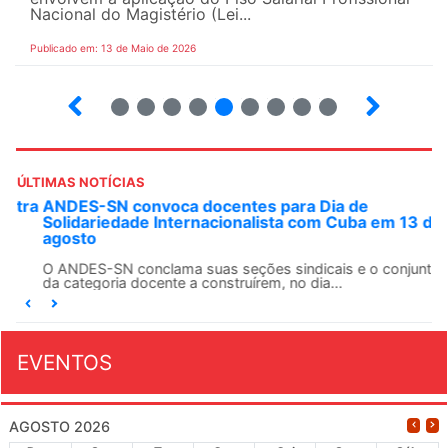
Nacional do Magistério (Lei...
Publicado em: 13 de Maio de 2026
6
7
8
9
10
12
13
14
ÚLTIMAS NOTÍCIAS
ANDES-SN convoca docentes para Dia de
Solidariedade Internacionalista com Cuba em 13 de
agosto
O ANDES-SN conclama suas seções sindicais e o conjunto
da categoria docente a construírem, no dia...
EVENTOS
AGOSTO 2026