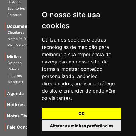
Diretoria Atual
História
O nosso site usa
Escritórios
Estatuto
cookies
Documentos
Circulares
Utilizamos cookies e outras
Notas Políticas
tecnologias de medição para
Rel. Conad/Congresso
melhorar a sua experiência de
navegação no nosso site, de
Mídias
Galerias
forma a mostrar conteúdo
Vídeos
personalizado, anúncios
Imagens
direcionados, analisar o tráfego
Materiais
do site e entender de onde vêm
os visitantes.
Agenda
Notícias
OK
Notas Técnicas
Alterar as minhas preferências
Fale Conocsco