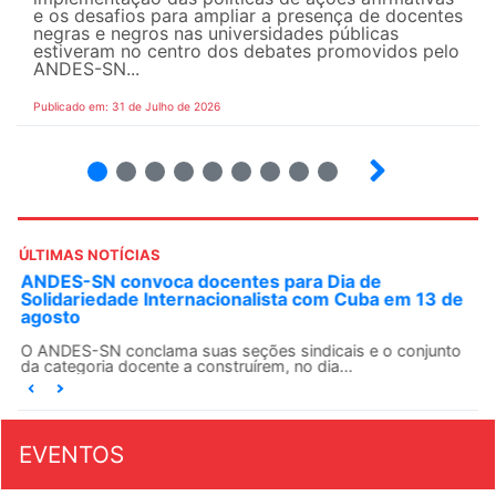
e os desafios para ampliar a presença de docentes
negras e negros nas universidades públicas
estiveram no centro dos debates promovidos pelo
ANDES-SN...
Publicado em: 31 de Julho de 2026
2
3
4
5
6
7
8
9
ÚLTIMAS NOTÍCIAS
ANDES-SN convoca docentes para Dia de
Solidariedade Internacionalista com Cuba em 13 de
agosto
O ANDES-SN conclama suas seções sindicais e o conjunto
da categoria docente a construírem, no dia...
EVENTOS