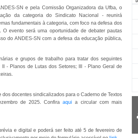
AG
o ANDES-SN e pela Comissão Organizadora da Ufba, o
ação da categoria do Sindicato Nacional - reunirá
temas fundamentais à categoria, com foco na defesa dos
cal. O evento será uma oportunidade de debater pautas
misso do ANDES-SN com a defesa da educação pública,
nárias e grupos de trabalho para tratar dos seguintes
II - Planos de Lutas dos Setores; III - Plano Geral de
eiras.
 e dos docentes sindicalizados para o Caderno de Textos
ezembro de 2025. Confira
aqui
a circular com mais
évia e digital e poderá ser feito até 5 de fevereiro de
lusivamente por meio do formulário acessível no
link
.