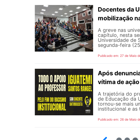
Docentes da U
mobilização na
A greve nas univ
capítulo, nesta 
Universidade de 
segunda-feira (25
Publicado em: 27 de Maio d
Após denunciar
vítima de ação 
A trajetória do p
de Educação da Un
tornou-se mais um
institucional e as
Publicado em: 26 de Maio d
4
5
6