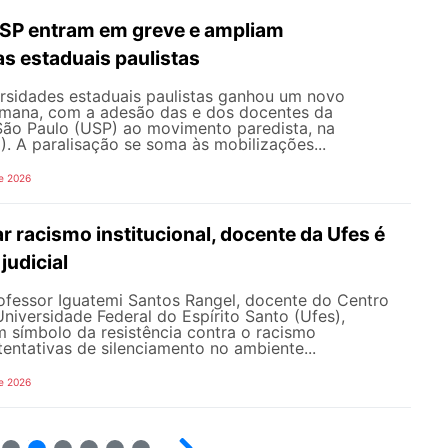
SP entram em greve e ampliam
s estaduais paulistas
ersidades estaduais paulistas ganhou um novo
semana, com a adesão das e dos docentes da
São Paulo (USP) ao movimento paredista, na
). A paralisação se soma às mobilizações...
e 2026
 racismo institucional, docente da Ufes é
judicial
rofessor Iguatemi Santos Rangel, docente do Centro
iversidade Federal do Espírito Santo (Ufes),
 símbolo da resistência contra o racismo
 tentativas de silenciamento no ambiente...
e 2026
7
8
9
10
12