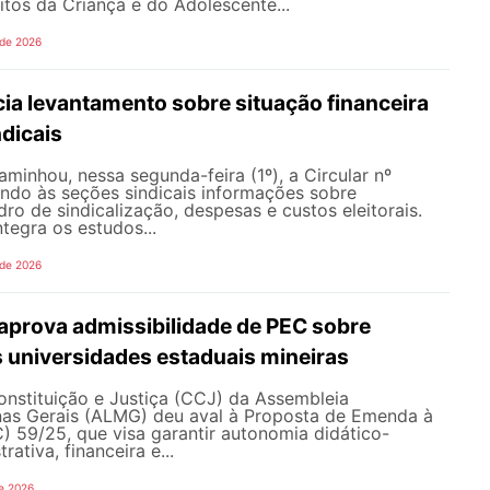
itos da Criança e do Adolescente...
 de 2026
ia levantamento sobre situação financeira
dicais
inhou, nessa segunda-feira (1º), a Circular nº
ando às seções sindicais informações sobre
ro de sindicalização, despesas e custos eleitorais.
tegra os estudos...
 de 2026
prova admissibilidade de PEC sobre
 universidades estaduais mineiras
nstituição e Justiça (CCJ) da Assembleia
inas Gerais (ALMG) deu aval à Proposta de Emenda à
) 59/25, que visa garantir autonomia didático-
trativa, financeira e...
e 2026