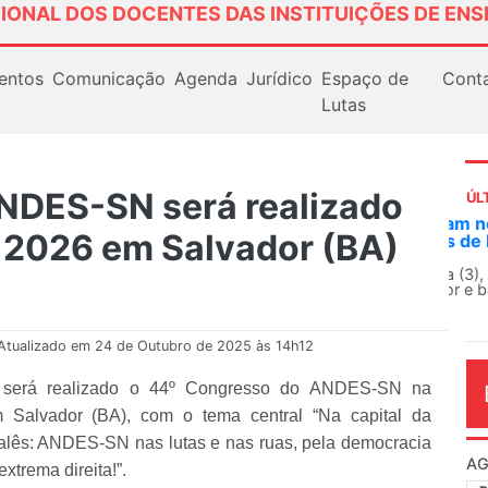
IONAL DOS DOCENTES DAS INSTITUIÇÕES DE ENS
entos
Comunicação
Agenda
Jurídico
Espaço de
Cont
Lutas
NDES-SN será realizado
ÚL
AN
e 2026 em Salvador (BA)
So
13
O 
co
dia
Atualizado em 24 de Outubro de 2025 às 14h12
 será realizado o 44º Congresso do ANDES-SN na
m Salvador (BA), com o tema central “Na capital da
Malês: ANDES-SN nas lutas e nas ruas, pela democracia
xtrema direita!”.