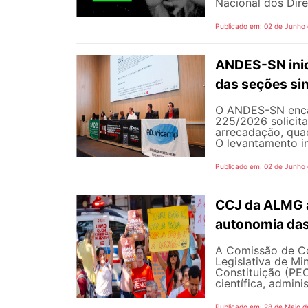
Nacional dos Dire
Publicado em: 02 de Junho
ANDES-SN inic
das seções sin
O ANDES-SN encam
225/2026 solicit
arrecadação, quad
O levantamento in
Publicado em: 02 de Junho
CCJ da ALMG a
autonomia das
A Comissão de Co
Legislativa de M
Constituição (PEC
científica, adminis
Publicado em: 28 de Maio d