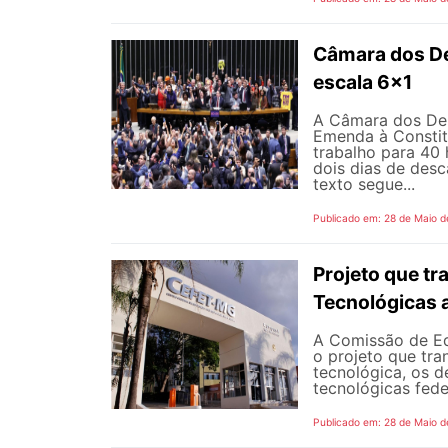
Câmara dos D
escala 6x1
A Câmara dos Dep
Emenda à Constit
trabalho para 40 
dois dias de des
texto segue...
Publicado em: 28 de Maio d
Projeto que t
Tecnológicas 
A Comissão de Ed
o projeto que tra
tecnológica, os d
tecnológicas feder
Publicado em: 28 de Maio d