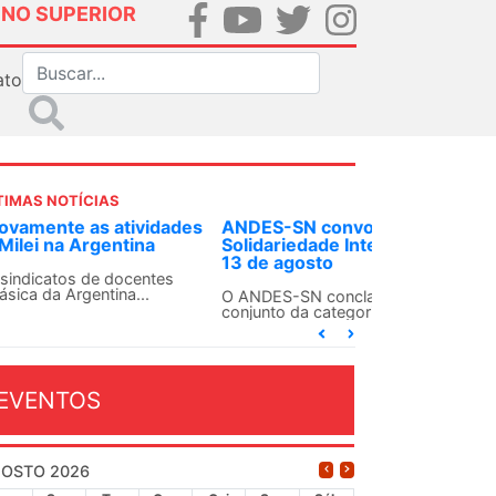
INO SUPERIOR
ato
TIMAS NOTÍCIAS
DES-SN convoca docentes para Dia de
lidariedade Internacionalista com Cuba em
 de agosto
ANDES-SN conclama suas seções sindicais e o
njunto da categoria docente a construírem, no
...
EVENTOS