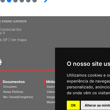
E ENSINO SUPERIOR
Comercial Sul
o II
ia-DF |
Ver mapa
O nosso site u
Utilizamos cookies e o
experiência de navega
Documentos
Mídias
Agenda
Notíci
personalizado, anúncios
Circulares
Galerias
Notas Políticas
Vídeos
de onde vêm os visitan
Rel. Conad/Congresso
Imagens
Materiais
OK
Alterar as min